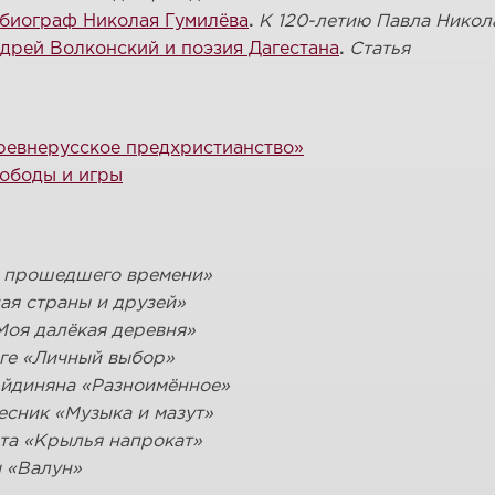
 биограф Николая Гумилёва
.
К 120-летию Павла Никол
дрей Волконский и поэзия Дагестана
.
Статья
Древнерусское предхристианство»
вободы и игры
ц прошедшего времени»
ая страны и друзей»
Моя далёкая деревня»
ге «Личный выбор»
Айдиняна «Разноимённое»
есник «Музыка и мазут»
та «Крылья напрокат»
 «Валун»