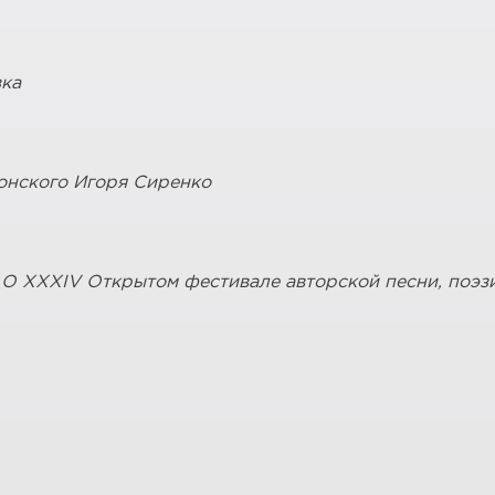
зка
понского Игоря Сиренко
О XXXIV Открытом фестивале авторской песни, поэзи