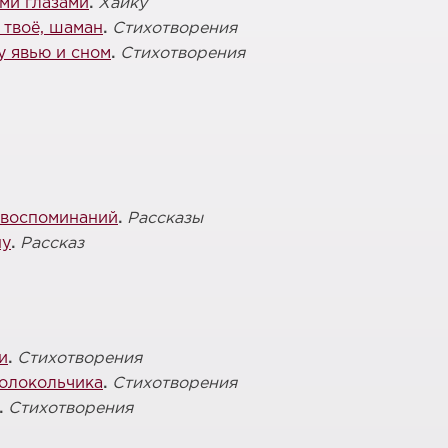
ми глазами
.
Хайку
 твоё, шаман
.
Стихотворения
 явью и сном
.
Стихотворения
 воспоминаний
.
Рассказы
ну
.
Рассказ
и
.
Стихотворения
колокольчика
.
Стихотворения
.
Стихотворения