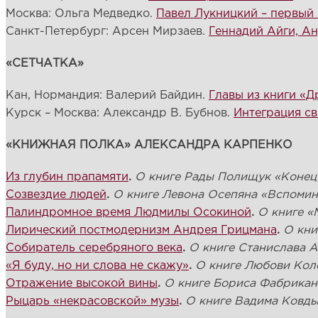
Москва: Ольга Медведко.
Павел Лукницкий – первый
Санкт-Петербург: Арсен Мирзаев.
Геннадий Айги, Ан
«СЕТЧАТКА»
Кан, Нормандия: Валерий Байдин.
Главы из книги «
Курск – Москва: Александр В. Бубнов.
Интеграция с
«КНИЖНАЯ ПОЛКА» АЛЕКСАНДРА КАРПЕНКО
Из глубин прапамяти
.
О книге Рады Полищук «Коне
Созвездие людей
.
О книге Левона Осепяна «Вспомин
Палиндромное время Людмилы Осокиной
.
О книге «
Лирический постмодернизм Андрея Грицмана
.
О кни
Собиратель серебряного века
.
О книге Станислава 
«Я буду, но ни слова не скажу»
.
О книге Любови Кол
Отражение высокой вины
.
О книге Бориса Фабрикан
Рыцарь «некрасовской» музы
.
О книге Вадима Ковды