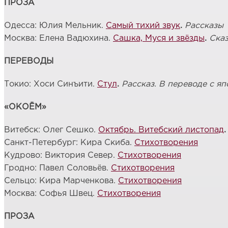
ПРОЗА
Одесса: Юлия Мельник.
Самый тихий звук
.
Рассказы
Москва: Елена Вадюхина.
Сашка, Муся и звёзды
.
Ска
ПЕРЕВОДЫ
Токио: Хоси Синъити.
Стул
.
Рассказ. В переводе с я
«ОКОЁМ»
Витебск: Олег Сешко.
Октябрь. Витебский листопад
.
Санкт-Петербург: Кира Скиба.
Стихотворения
Кудрово: Виктория Север.
Стихотворения
Гродно: Павел Соловьёв.
Стихотворения
Сельцо: Кира Марченкова.
Стихотворения
Москва: Софья Швец.
Стихотворения
ПРОЗА