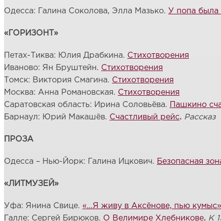
Одесса: Галина Соколова, Элла Мазько.
У попа была
«ГОРИЗОНТ»
Петах-Тиква: Юлия Драбкина.
Стихотворения
Иваново: Ян Бруштейн.
Стихотворения
Томск: Виктория Смагина.
Стихотворения
Москва: Анна Романовская.
Стихотворения
Саратовская область: Ирина Соловьёва.
Пашкино сч
Барнаул: Юрий Макашёв.
Счастливый рейс
.
Рассказ
ПРОЗА
Одесса – Нью-Йорк: Галина Ицкович.
Безопасная зон
«ЛИТМУЗЕЙ»
Уфа: Янина Свице.
«…Я живу в Аксёнове, пью кумыс
Галле: Сергей Бирюков.
О Велимире Хлебникове
.
К 