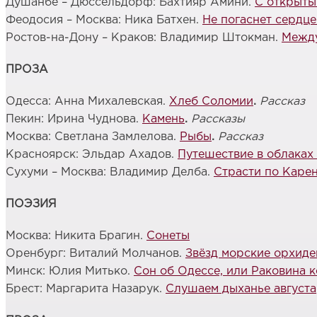
Душанбе – Дюссельдорф: Бахтияр Амини.
С открыты
Феодосия – Москва: Ника Батхен.
Не погаснет сердце
Ростов-на-Дону – Краков: Владимир Штокман.
Между
ПРОЗА
Одесса: Анна Михалевская.
Хлеб Соломии
.
Рассказ
Пекин: Ирина Чуднова.
Камень
.
Рассказы
Москва: Светлана Замлелова.
Рыбы
.
Рассказ
Красноярск: Эльдар Ахадов.
Путешествие в облаках
Сухуми – Москва: Владимир Делба.
Страсти по Каре
ПОЭЗИЯ
Москва: Никита Брагин.
Сонеты
Оренбург: Виталий Молчанов.
Звёзд морские орхиде
Минск: Юлия Митько.
Сон об Одессе, или Раковина 
Брест: Маргарита Назарук.
Слушаем дыханье августа