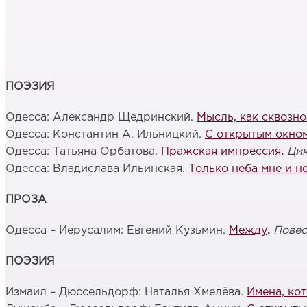
ПОЭЗИЯ
Одесса: Александр Щедринский.
Мысль, как сквозно
Одесса: Константин А. Ильницкий.
С открытым окно
Одесса: Татьяна Орбатова.
Пражская импрессия
.
Цик
Одесса: Владислава Ильинская.
Только неба мне и н
ПРОЗА
Одесса – Иерусалим: Евгений Кузьмин.
Между
.
Повес
ПОЭЗИЯ
Измаил – Дюссельдорф: Наталья Хмелёва.
Имена, ко