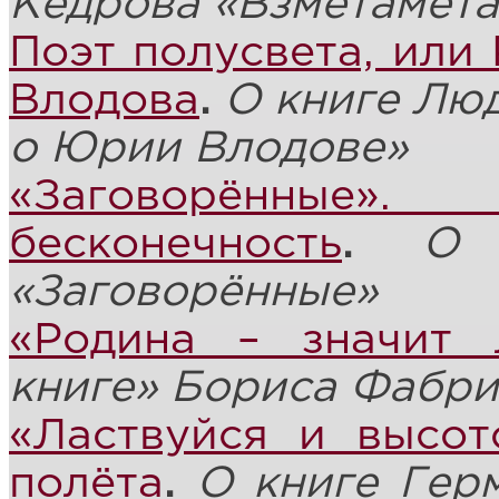
Кедрова «
Взметамет
Поэт полусвета, или
Влодова
.
О книге Лю
о Юрии Влодове»
«Заговорённые
бесконечность
.
О 
«Заговорённые»
«Родина – значит 
книге» Бориса Фабри
«Ластвуйся и высот
полёта
.
О книге Гер