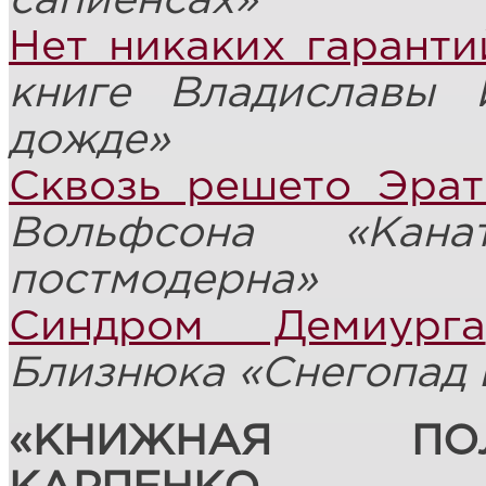
сапиенсах»
Нет никаких гаранти
книге Владиславы 
дожде»
Сквозь решето Эра
Вольфсона «
Кан
постмодерна»
Синдром Демиурга
Близнюка «
Снегопад 
«КНИЖНАЯ ПО