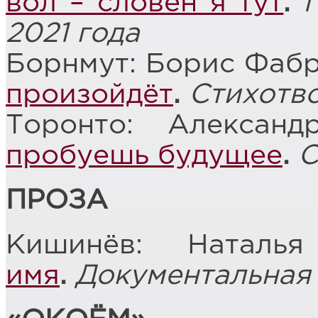
вол – словен я тут
.
2021 года
Борнмут: Борис Фаб
произойдёт
.
Стихотв
Торонто: Алексан
пробуешь будущее
.
С
ПРОЗА
Кишинёв: Наталь
имя
.
Документальная