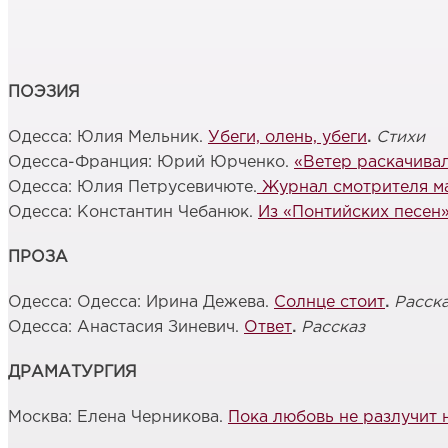
ПОЭЗИЯ
Одесса: Юлия Мельник.
Убеги, олень, убеги
.
Стихи
Одесса-Франция: Юрий Юрченко.
«Ветер раскачива
Одесса: Юлия Петрусевичюте.
Журнал смотрителя м
Одесса: Константин Чебанюк.
Из «Понтийских песен
ПРОЗА
Одесса: Одесса: Ирина Дежева.
Солнце стоит
.
Расск
Одесса: Анастасия Зиневич.
Ответ
.
Рассказ
ДРАМАТУРГИЯ
Москва: Елена Черникова.
Пока любовь не разлучит 