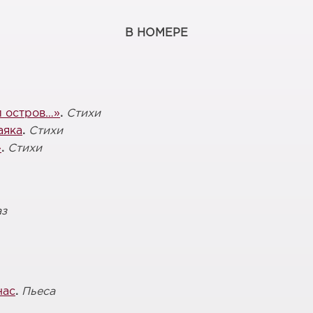
В НОМЕРЕ
л остров…»
.
Стихи
аяка
.
Стихи
»
.
Стихи
аз
нас
.
Пьеса