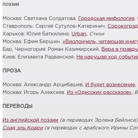
ПОЭЗИЯ
Москва: Светлана Солдатова.
Городская мифология
.
Ставрополь: Сергей Сутулов-Катеринич.
Сорокоград
Харьков: Юлия Баткилина.
Urban
.
Стихи
Москва: Ефим Бершин.
«Виолончель, читающая книг
Бар, Черногория: Роман Казимирский.
Вера в правд
Киев: Елизавета Радванская.
Не нарушая ход событи
ПРОЗА
Москва: Александр Арцибашев.
И будет вознесение
.
Москва: Игорь Алексеев.
Из «Одесских рассказов»
.
В
ПЕРЕВОДЫ
Из английской поэзии
(в переводах Эрлена Бейлиса)
Соад эль Коари
(в переводах с арабского Ирины Со