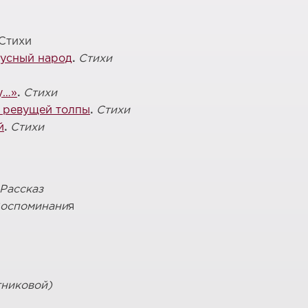
 Стихи
усный народ
.
Стихи
у…»
.
Стихи
у ревущей толпы
.
Стихи
й
.
Стихи
Рассказ
оспоминани
я
тниковой)