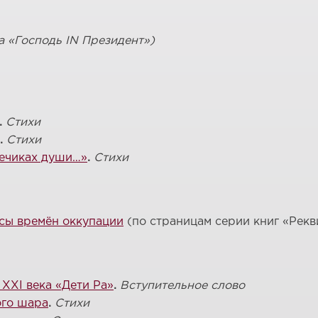
а «Господь IN Президент»)
.
Стихи
.
Стихи
нечиках души…»
.
Стихи
сы времён оккупации
(по страницам серии книг «Рекв
XXI века «Дети Ра»
.
Вступительное слово
ого шара
.
Стихи