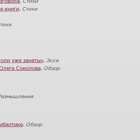
зговора
.
Стихи
ле книги
.
Стихи
тихи
роли уже заняты»
.
Эссе
 Олега Соколова
.
Обзор
Размышления
ибалтике
.
Обзор