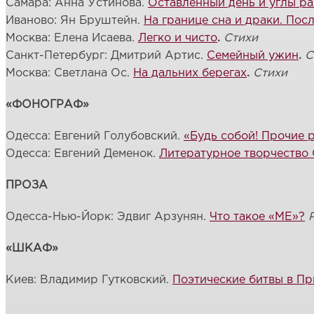
Самара: Анна Устинова.
Оставленный день и углы ра
Иваново: Ян Бруштейн.
На границе сна и драки. Пос
Москва: Елена Исаева.
Легко и чисто
.
Стихи
Санкт-Петербург: Дмитрий Артис.
Семейный ужин
.
С
Москва: Светлана Ос.
На дальних берегах
.
Стихи
«ФОНОГРАФ»
Одесса: Евгений Голубовский.
«Будь собой! Прочие 
Одесса: Евгений Деменок.
Литературное творчество
ПРОЗА
Одесса-Нью-Йорк: Эдвиг Арзунян.
Что такое «МЕ»?
«ШКАФ»
Киев: Владимир Гутковский.
Поэтические битвы в Пр