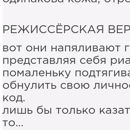
РЕЖИССЁРСКАЯ ВЕ
вот они напяливают г
представляя себя риа
помаленьку подтягива
обнулить свою лично
код.
лишь бы только каза
то…