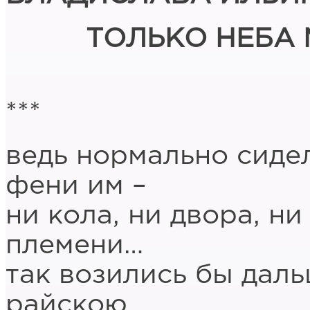
ТОЛЬКО НЕБА 
***
ведь нормально сидел
фени им –
ни кола, ни двора, ни
племени…
так возились бы даль
райскою,