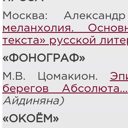
Москва: Алексан
меланхолия. Осно
текста» русской лит
«ФОНОГРАФ»
М.В. Цомакион.
Эп
берегов Абсолюта…
Айдиняна)
«ОКОЁМ»