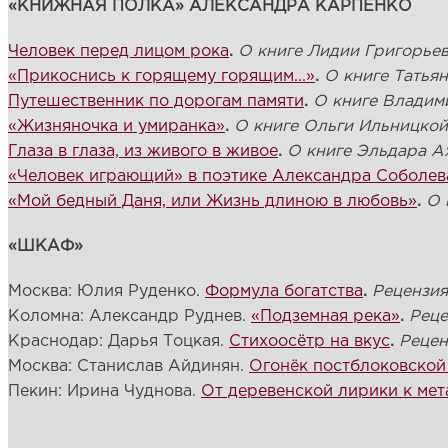
«КНИЖНАЯ ПОЛКА» АЛЕКСАНДРА КАРПЕНКО
Человек перед лицом рока
.
О книге
Лидии Григорье
«Прикоснись к горящему горящим...»
.
О книге Татья
Путешественник по дорогам памяти
.
О книге Владим
«Жизняночка и умиранка»
.
О книге Ольги Ильницкой
Глаза в глаза, из живого в живое
.
О книге Эльдара А
«Человек играющий» в поэтике Александра Соболев
«Мой бедный Даня, или Жизнь длиною в любовь»
.
О 
«ШКАФ»
Москва: Юлия Руденко.
Формула богатства
.
Рецензия
Коломна: Александр Руднев.
«Подземная река»
.
Реце
Краснодар: Дарья Тоцкая.
Стихоосётр на вкус
.
Рецен
Москва: Станислав Айдинян.
Огонёк постблоковской
Пекин: Ирина Чуднова.
От деревенской лирики к ме