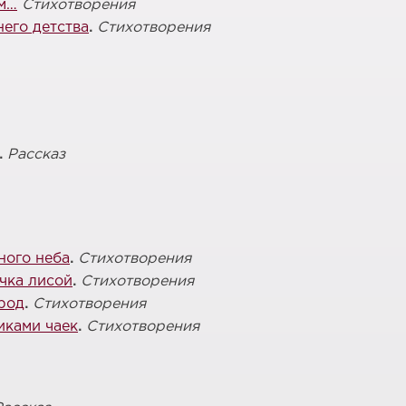
ом…
Стихотворения
его детства
.
Стихотворения
.
Рассказ
ного неба
.
Стихотворения
чка лисой
.
Стихотворения
род
.
Стихотворения
иками чаек
.
Стихотворения