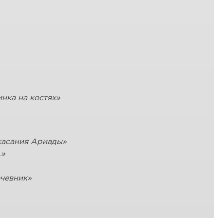
нка на костях»
касания Ариады»
…»
очевник»