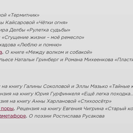
вой
«
Термитник
»
ны Кайсаровой «Чётки огня»
ира Делбы «Рулетка судьбы»
«
Сгущение жизни – моё ремесло»
хадова «
Люблю и помню»
а
.
О книге «Между волком и собакой»
пьесе Натальи Гринберг и Романа Михеенкова «Пласти
 на книгу Галины Соколовой и Эллы Мазько «Тайные 
нзия на книгу
Юрия Гурфинкеля «Ещё легка походка
зия на книгу
Анны Харлановой «Стихоосётр»
 поры
.
Рецензия на книгу Евгения Чигрина «Старый к
таметафоре
.
О поэзии Ростислава Русакова