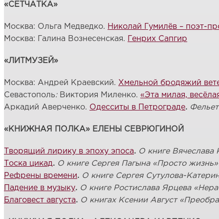
«СЕТЧАТКА»
Москва: Ольга Медведко.
Николай Гумилёв – поэт-п
Москва: Галина Вознесенская.
Генрих Сапгир
«ЛИТМУЗЕЙ»
Москва: Андрей Краевский.
Хмельной бродяжий вет
Севастополь
:
Виктория Миленко.
«Эта милая, весёл
Аркадий Аверченко.
Одесситы в Петрограде
.
Фельет
«КНИЖНАЯ ПОЛКА» ЕЛЕНЫ СЕВРЮГИНОЙ
Творящий лирику в эпоху эпоса
.
О книге Вячеслава
Тоска цикад
.
О книге Сергея Пагына «Просто жизнь»
Рефрены времени
.
О книге Сергея Сутулова-Катери
Падение в музыку
.
О книге Ростислава Ярцева «
Нера
Благовест августа
.
О книгах Ксении Август «Преобр