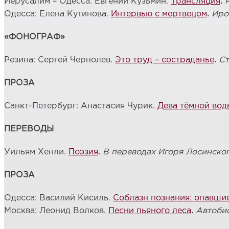
Иерусалим – Одесса: Евгений Кузьмин.
Трансляция
.
Одесса: Елена Кутинова.
Интервью с мертвецом
.
Иро
«ФОНОГРАФ»
Резина: Сергей Чернолев.
Это труд – состраданье
.
Ст
ПРОЗА
Санкт-Петербург: Анастасия Чурик.
Дева тёмной вод
ПЕРЕВОД
Ы
Уильям Хенли.
Поэзия
.
В переводах Игоря Лосинско
ПРОЗА
Одесса: Василий Кисиль.
Соблазн познания: опавши
Москва: Леонид Волков.
Песни пьяного леса
.
Автоби