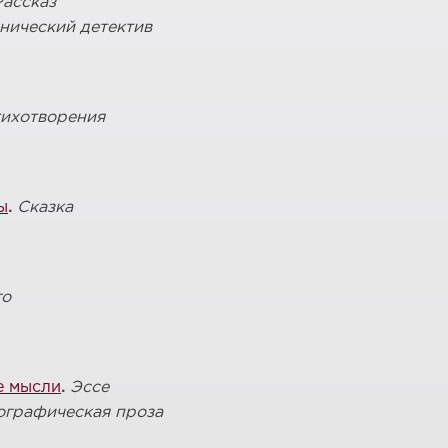
Рассказ
нический детектив
ихотворения
ы
.
Сказка
го
е мысли
.
Эссе
ографическая проза