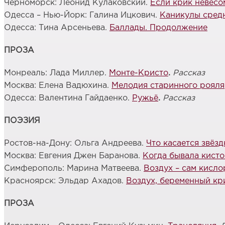
Черноморск: Леонид Кулаковский.
Если крик невес
Одесса – Нью-Йорк: Галина Ицкович.
Каникулы средн
Одесса: Тина Арсеньева.
Баллады. Продолжение
ПРОЗА
Монреаль: Лада Миллер.
Монте-Кристо
.
Рассказ
Москва: Елена Вадюхина.
Мелодия старинного рояля
Одесса: Валентина Гайдаенко.
Ружьё
.
Рассказ
ПОЭЗИЯ
Ростов-на-Дону: Ольга Андреева.
Что касается звёзд
Москва: Евгения Джен Баранова.
Когда бывала кисто
Симферополь: Марина Матвеева.
Воздух – сам кисло
Красноярск: Эльдар Ахадов.
Воздух, беременный кр
ПРОЗА