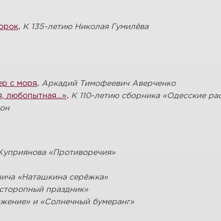
ророк
.
К 135-летию Николая Гумилёва
ер с моря
.
Аркадий Тимофеевич Аверченко
ая, любопытная…»
.
К 110-летию сборника «Одесские ра
он
 Куприянова «Противоречия»
нича «Наташкина серёжка»
сторопный праздник
»
ажение» и «Солнечный бумеранг»