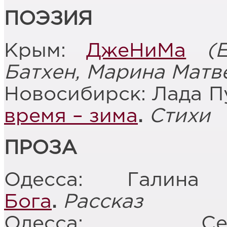
ПОЭЗИЯ
Крым:
ДжеНиМа
(
Батхен, Марина Матве
Новосибирск: Лада П
время – зима
.
Стихи
ПРОЗА
Одесса: Галин
Бога
.
Рассказ
Одесса: Се