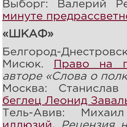
Выборг: Валерий Р
минуте предрассвет
«ШКАФ»
Белгород-Днестровс
Мисюк.
Право на г
авторе «Слова о пол
Москва: Станисла
беглец Леонид Завал
Тель-Авив: Миха
иллюзий
.
Рецензия 