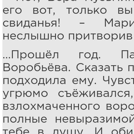
его вот, только в
свиданья! – Мар
неслышно притворив 
…Прошёл год. Па
Воробьёва. Сказать 
подходила ему. Чувс
угрюмо съёживался
взлохмаченного воро
полные невыразимой
тебе в душу. И оби