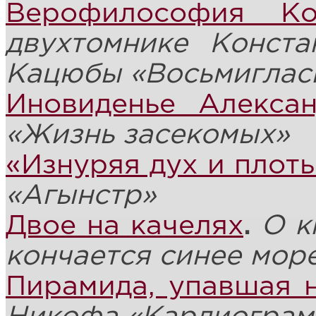
Верофилософия Ко
двухтомнике Конст
Кацюбы «
Восьмиглас
Иновиденье Алекса
«Жизнь засекомых»
«Изнуряя дух и плот
«
Агынстр
»
Двое на качелях
.
О к
кончается синее мор
Пирамида, упавшая 