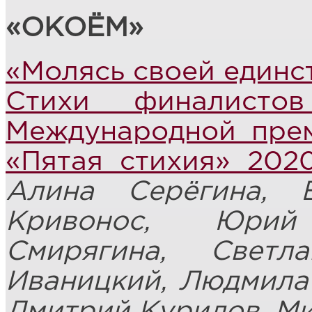
«ОКОЁМ»
«Молясь своей единст
Стихи финалисто
Международной пре
«Пятая стихия» 202
Алина Серёгина, 
Кривонос, Юрий
Смирягина, Светл
Иваницкий, Людмила
Дмитрий Курилов, М