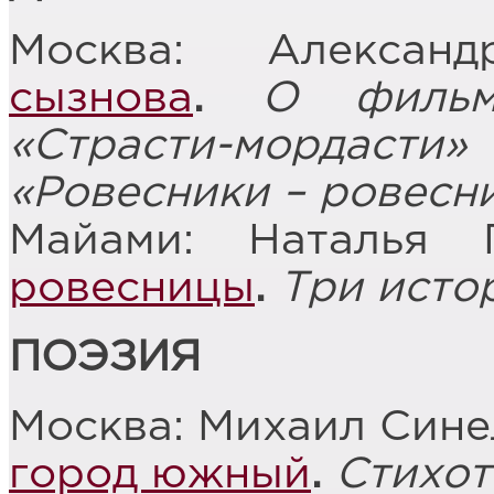
Москва: Алекса
сызнова
.
О фильм
«Страсти-мордасти
«Ровесники – ровесн
Майами: Наталья 
ровесницы
.
Три исто
ПОЭЗИЯ
Москва: Михаил Сине
город южный
.
Стихот