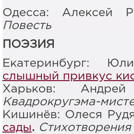
Одесса: Алексей 
Повесть
ПОЭЗИЯ
Екатеринбург: Юл
слышный привкус ки
Харьков: Андре
Квадрокругэма
-
мист
Кишинёв: Олеся Руд
сады
.
Стихотворения