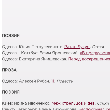
ПОЭЗИЯ
Одесса: Юлия Петрусевичюте.
Рахат-Лукум
.
Стихи
Одесса – Коттбус: Ефим Ярошевский.
«В предчувств
Одесса: Екатерина Янишевская.
Перед воскрешение
ПРОЗА
Одесса: Алексей Рубан.
11
.
Повесть
ПОЭЗИЯ
Киев: Ирина Иванченко.
Меж стрельцов и дев
.
Стихи
Санкт-Петербург: Елена Тихомирова.
Беспокойная с