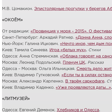
М.В. Цомакион.
Эпистолярные прогулки у берегов А
«ОКОЁМ»
От редакции:
«Провинция у моря – 2015». О фестива
Санкт-Петербург: Аркадий Ратнер.
«
Донна Анна, сл
Нью-Йорк: Галина Ицкович.
«Нечто иное, чем дым п
Киев: Тамила Синеева.
Игра «белых мух»
.
Стихи
Одесса: Анна Стреминская.
«Облака говорят на сан
Москва: Леонид Подольский.
Пленум ЦК
.
Рассказ
Одесса – Москва: Ольга Ильницкая.
Смерть дело жит
Киев: Владимир Гутковский.
«Если ты в силах остан
Москва: Александр Карпенко.
В твоём саркофаге
.
Ст
Киев: Владимир Каденко.
«Уже проявляются даты…»
«ЛИТМУЗЕЙ»
Одесса: Евгений Деменок.
Хлебников и Одесса
.