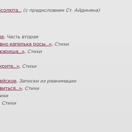
бсолюта…
(с предисловием Ст. Айдиняна)
ле
.
Часть вторая
овно капелька росы…»
.
Стихи
ожарища…»
.
Стихи
скрите…»
.
Стихи
ейское
.
Записки из реанимации
овиться…»
.
Стихи
ихи
.
Стихи