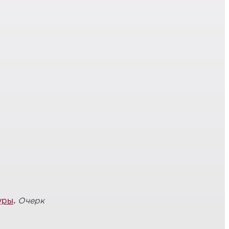
уры
.
Очерк