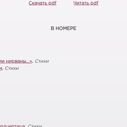
Скачать pdf
Читать pdf
В НОМЕРЕ
ии нирваны…»
.
Стихи
м
.
Стихи
ердцептица
.
Стихи