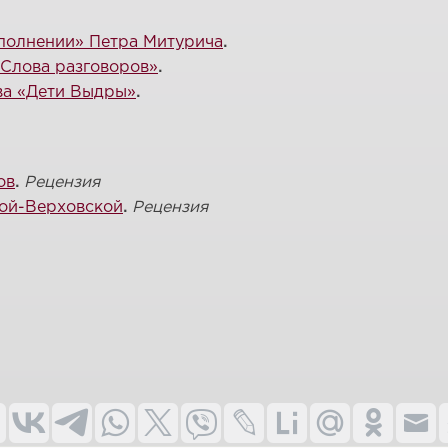
полнении» Петра Митурича
.
Слова разговоров»
.
ва «Дети Выдры»
.
ов
.
Рецензия
ой-Верховской
.
Рецензия