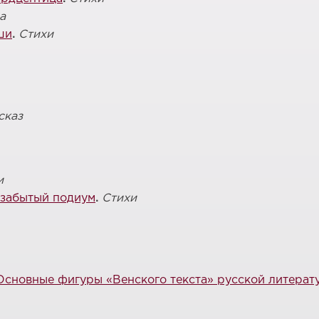
а
ши
.
Стихи
сказ
и
 забытый подиум
.
Стихи
Основные фигуры «Венского текста» русской литерат