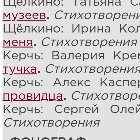
Щёлкино: Татьяна 
музеев
.
Стихотворен
Щёлкино: Ирина Ко
меня
.
Стихотворения
Керчь: Валерия Кре
тучка
.
Стихотворени
Керчь: Алекс Касп
провидца
.
Стихотвор
Керчь: Сергей Оле
Стихотворения