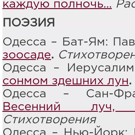
каждую полночь…
Ра
ПОЭЗИЯ
Одесса – Бат-Ям: Па
зоосаде
.
Стихотворе
Одесса – Иерусали
сонмом здешних лун
.
Одесса – Сан-Фр
Весенний луч,
Стихотворения
Одесса – Нью-Йорк: