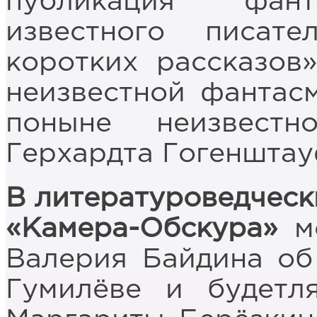
публикация фант
известного писате
коротких рассказов
неизвестной фантас
поныне неизвестн
Герхардта Гогенштау
В литературоведческ
«Камера-Обскура»
мо
Валерия Байдина об
Гумилёве и будетл