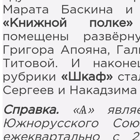
Марата Баскина и
«Книжной полке»
помещены развёрн
Григора Апояна, Га
Титовой. И наконе
рубрики
«Шкаф»
ста
Сергеев и Накадзима
Справка.
«Ѧ» являе
Южнорусского Сою
ежеквартально с 2