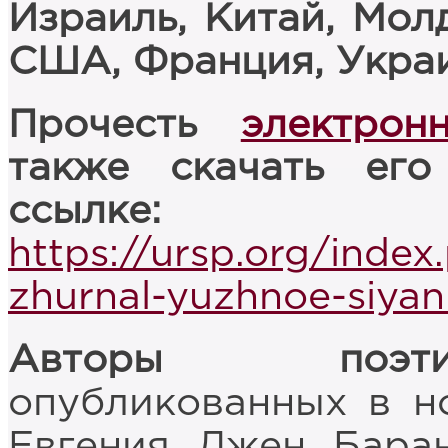
Израиль, Китай, Молд
США, Франция, Украи
Прочесть
электрон
также скачать ег
ссылке:
https://ursp.org/index
zhurnal-yuzhnoe-siyan
Авторы поэти
опубликованных в н
Евгения Джен Баран