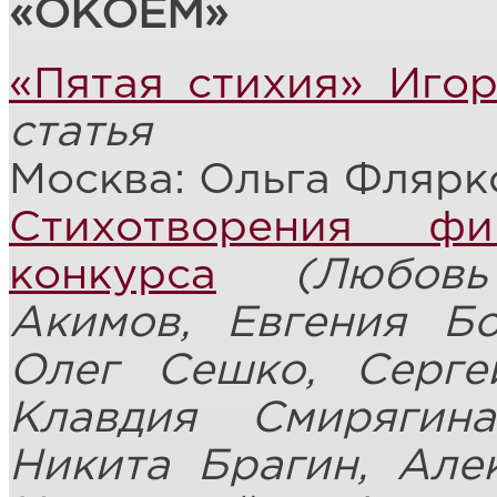
«ОКОЁМ»
«Пятая стихия» Иго
статья
Москва: Ольга Флярк
Стихотворения фи
конкурса
(Любов
Акимов, Евгения Бо
Олег Сешко, Серге
Клавдия Смирягин
Никита Брагин, Але