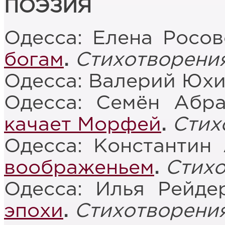
ПОЭЗИЯ
Одесса: Елена Росо
богам
.
Стихотворени
Одесса: Валерий Юх
Одесса: Семён Абр
качает Морфей
.
Стих
Одесса: Константин
воображеньем
.
Стих
Одесса: Илья Рейд
эпохи
.
Стихотворени