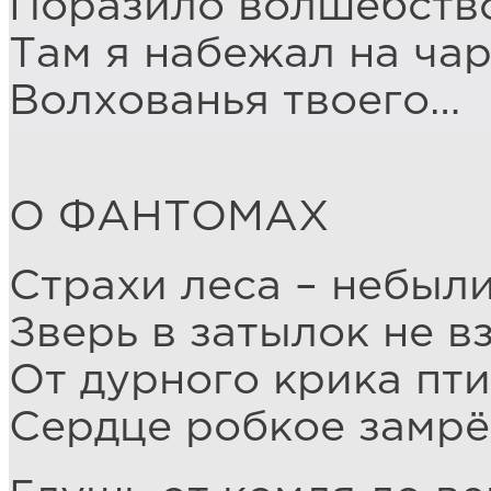
Поразило волшебств
Там я набежал на ча
Волхованья твоего…
О ФАНТОМАХ
Страхи леса – небыл
Зверь в затылок не в
От дурного крика пт
Сердце робкое замрё