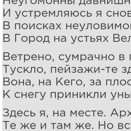
Неугомонны давнишн
И устремляюсь я снов
В поисках неуловимо
В Город на устьях Ве
Ветрено, сумрачно в 
Тускло, пейзажи-те з
Вона, на Кего, за пл
К снегу приникли ун
Здесь я, на месте. А
Те же и там же. Но вс