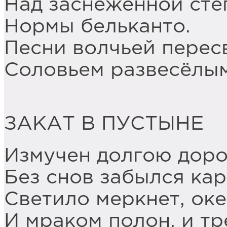
Над заснеженной сте
Нормы бельканто.
Песни волчьей перес
Соловьем развесёлым
ЗАКАТ В ПУСТЫНЕ
Измучен долгою доро
Без снов забылся кар
Светило меркнет, ок
И мраком полон, и тр