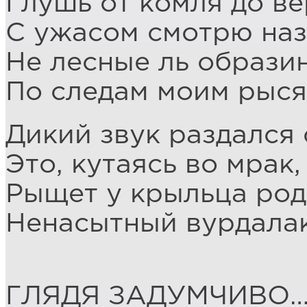
Глушь от комля до в
С ужасом смотрю наз
Не лесные ль образи
По следам моим рысят
Дикий звук раздался
Это, кутаясь во мрак,
Рыщет у крыльца род
Ненасытный вурдала
ГЛЯДЯ ЗАДУМЧИВО