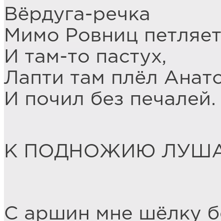
Вёрдуга-речка
Мимо Ровниц петляет
И там-то пастух,
Лапти там плёл Анат
И почил без печалей.
К ПОДНОЖИЮ ЛУША
Бо Цз
С аршин мне шёлку б