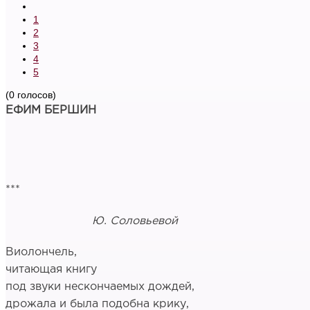
1
2
3
4
5
(0 голосов)
ЕФИМ БЕРШИН
***
Ю. Соловьевой
Виолончель,
читающая книгу
под звуки нескончаемых дождей,
дрожала и была подобна крику,