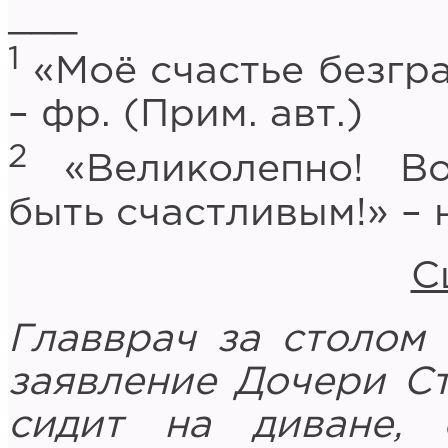
___
1
«Моё счастье безгр
– фр. (Прим. авт.)
2
«Великолепно! Во
быть счастливым!» – н
С
Главврач за столом 
заявление Дочери Ст
сидит на диване, 