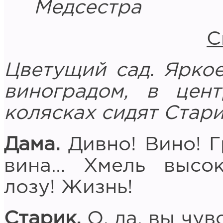
Медсестра
С
Цветущий сад. Яркое
виноградом, в цен
колясках сидят Стар
Дама.
Дивно! Вино! Г
вина… Хмель высок
лозу! Жизнь!
Старик.
О, да, вы чув