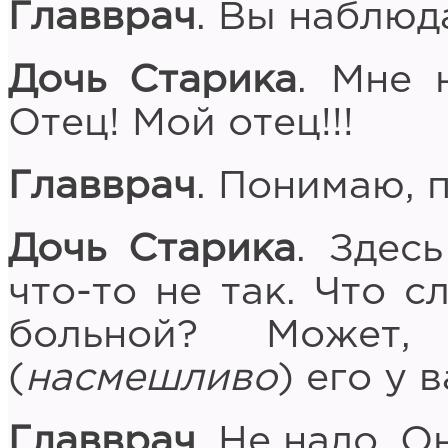
Главврач
. Вы наблюд
Дочь Старика
. Мне 
Отец! Мой отец!!!
Главврач
. Понимаю, 
Дочь Старика
. Здес
что-то не так. Что с
больной? Может,
(
насмешливо
) его у 
Главврач
. Не надо. О