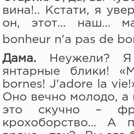
вина!.. Кстати, я уве
он, этот… наш… м
bonheur n'a pas de bor
Дама.
Неужели? Я 
янтарные блики! «
bornes! J'adore la vi
Оно вечно молодо, а 
это скучно – фра
крохоборство… А 