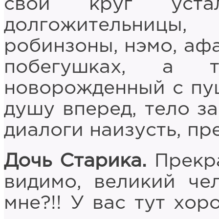
свой круг уст
долгожительницы
робинзоны, нэмо, аф
побегушках, а 
новорожденный с пуш
душу вперед, тело за
диалоги наизусть, пр
Дочь Старика.
Прекра
видимо, великий че
мне?!! У вас тут хор