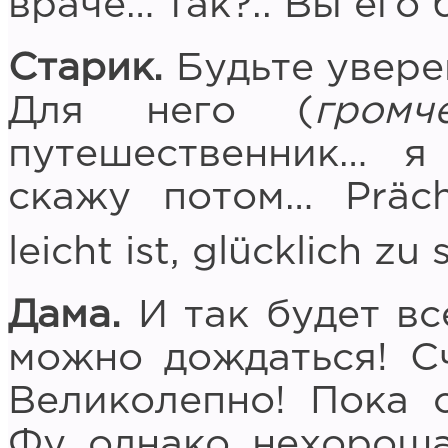
враче… так?.. Вы его 
Старик.
Будьте уверен
Для него (
громч
путешественник… 
скажу потом… Präch
leicht ist, glücklich zu 
Дама.
И так будет вс
можно дождаться! С
Великолепно! Пока 
Фу, однако, нехорош