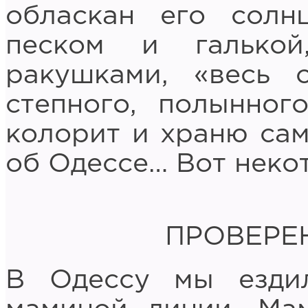
обласкан его сол
песком и галько
ракушками, «весь 
степного, полынног
колорит и храню са
об Одессе… Вот некот
ПРОВЕРЕН
В Одессу мы езди