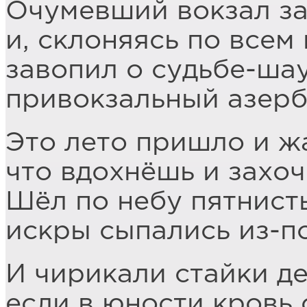
Очумевший вокзал з
и, склоняясь по всем
завопил о судьбе-ша
привокзальный азерб
Это лето пришло и ж
что вдохнёшь и захоч
Шёл по небу пятнист
искры сыпались из-по
И чирикали стайки де
если в юности кровь 