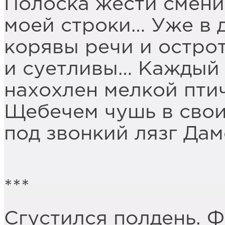
Полоска жести смени
моeй строки… Уже в 
корявы речи и остро
и суетливы… Каждый з
нахохлен мелкой пти
Щебечем чушь в своих
под звонкий лязг Да
***
Сгустился полдень. 