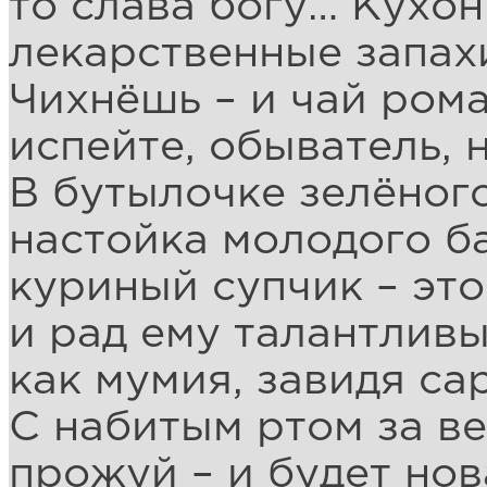
то слава богу… Кухон
лекарственные запах
Чихнёшь – и чай ром
испейте, обыватель, 
В бутылочке зелёног
настойка молодого б
куриный супчик – это
и рад ему талантливы
как мумия, завидя са
С набитым ртом за в
прожуй – и будет нов