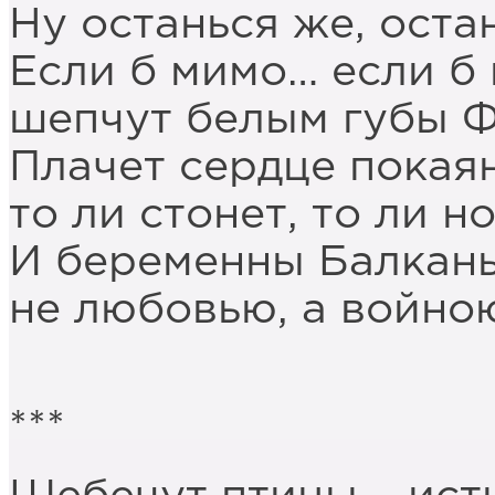
Ну останься же, оста
Если б мимо… если б
шепчут белым губы Ф
Плачет сердце покая
то ли стонет, то ли н
И беременны Балкан
не любовью, а войно
***