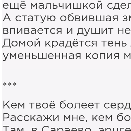
ещё мальчишкой сдел
А статую обвившая з
впивается и душит н
Домой крадётся тень
уменьшенная копия м
***
Кем твоё болеет сер
Расскажи мне, кем бо
Там, в Сараево, эрцг