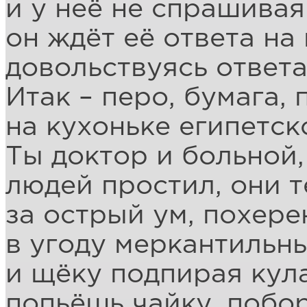
и у неё не спрашивая
он ждёт её ответа на
довольствуясь ответ
Итак – перо, бумага, 
на кухоньке египетск
Ты доктор и больной,
людей простил, они 
за острый ум, похере
в угоду меркантильн
и щёку подпирая кул
попьёшь чайку, побо