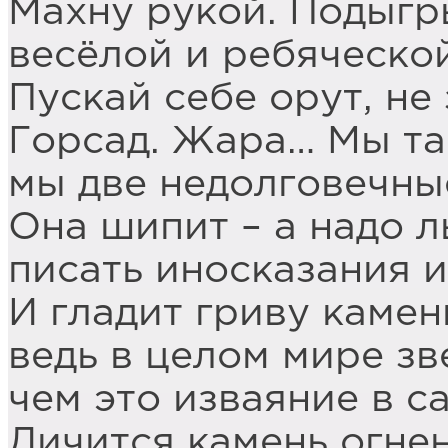
Махну рукой. Подыгр
весёлой и ребяческой
Пускай себе орут, не
Горсад. Жара… Мы тае
мы две недолговечны
Она шипит – а надо ль
писать иносказания 
И гладит гриву камен
ведь в целом мире зв
чем это изваяние в с
Дичится камень огне