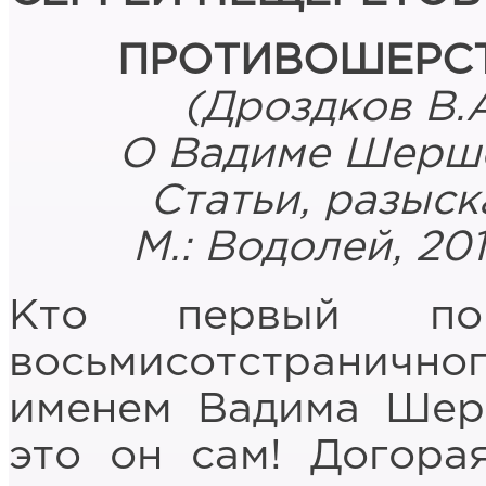
ПРОТИВОШЕРС
(Дроздков В.
О Вадиме Шершен
Статьи, разыск
М.: Водолей, 20
Кто первый по
восьмисотстранич
именем Вадима Шерш
это он сам! Догора