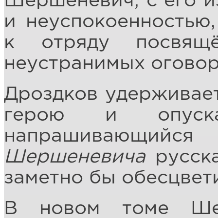
Шершеневич, с его 
и неуспокоенностью
к отряду посвящ
неустранимых оговор
Дроздков удерживает
герою и опуска
напрашивающи
Шершеневича
русска
заметно бы обесцвет
В новом томе Ше