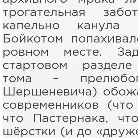
трогательная забо
капельно канула 
Бойкотом попахивал
ровном месте. За
стартовом разделе
тома – прелюбоп
Шершеневича) обожа
современников (что
что Пастернака, чт
шёрстки (и до «друже