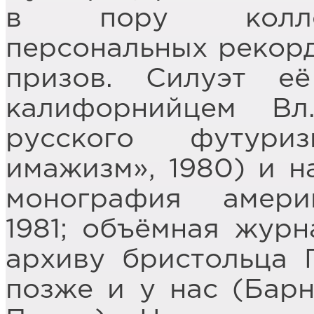
в пору коллек
персональных рекорд
призов. Силуэт е
калифорнийцем Вл
русского футури
имажизм», 1980) и н
монография америк
1981; объёмная журн
архиву бристольца Г
позже и у нас (Барн