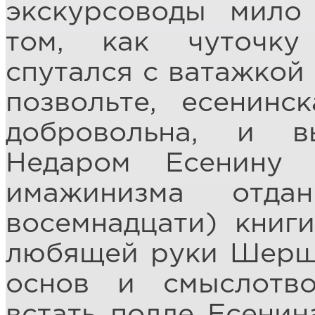
экскурсоводы мило
том, как чуточку
спутался с ватажкой
позвольте, есенин
добровольна, и в
Недаром Есенину
имажинизма отда
восемнадцати) книг
любящей руки Шерше
основ и смыслотво
встать подле Есенин