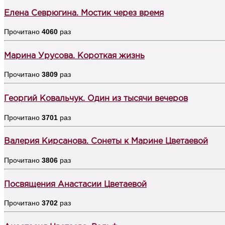
Елена Севрюгина. Мостик через время
Прочитано
4060
раз
Марина Урусова. Короткая жизнь
Прочитано
3809
раз
Георгий Ковальчук. Один из тысячи вечеров
Прочитано
3701
раз
Валерия Кирсанова. Сонеты к Марине Цветаевой
Прочитано
3806
раз
Посвящения Анастасии Цветаевой
Прочитано
3702
раз