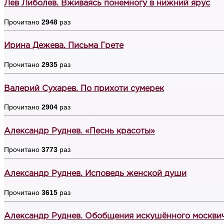
Лев Либолев. Вживаясь понемногу в нижний ярус
Прочитано
2948
раз
Ирина Дежева. Письма Грете
Прочитано
2935
раз
Валерий Сухарев. По прихоти сумерек
Прочитано
2904
раз
Александр Руднев. «Песнь красоты»
Прочитано
3773
раз
Александр Руднев. Исповедь женской души
Прочитано
3615
раз
Александр Руднев. Обобщения искушённого москви