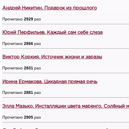
Андрей Никитин. Подарок из прошлого
Прочитано
2929
раз
Юрий Перфильев. Каждый сам себе слеза
Прочитано
2866
раз
Виктор Коркия. Источник жизни и заразы
Прочитано
2831
раз
Ирина Ермакова. Цикадная прямая речь
Прочитано
2881
раз
Элла Мазько. Инсталляции цвета маренго. Солёный 
Прочитано
2905
раз