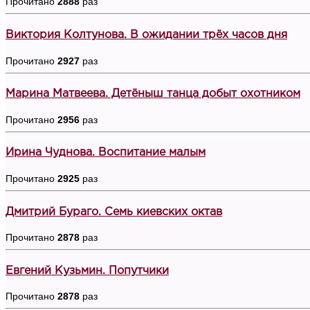
Прочитано
2888
раз
Виктория Колтунова. В ожидании трёх часов дня
Прочитано
2927
раз
Марина Матвеева. Детёныш танца добыт охотником
Прочитано
2956
раз
Ирина Чуднова. Воспитание малым
Прочитано
2925
раз
Дмитрий Бураго. Семь киевских октав
Прочитано
2878
раз
Евгений Кузьмин. Попутчики
Прочитано
2878
раз