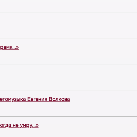
время…»
ветомузыка Евгения Волкова
когда не умру…»