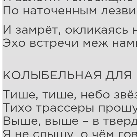
По наточенным лезви
И замрёт, окликаясь 
Эхо встречи меж нам
КОЛЫБЕЛЬНАЯ ДЛЯ
Тише, тише, небо звё
Тихо трассеры прош
Выше, выше – в твер
Я не слышу, о чём го