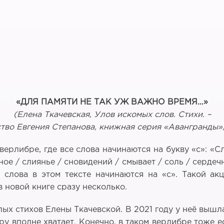
«ДЛЯ ПАМЯТИ НЕ ТАК УЖ ВАЖНО ВРЕМЯ…»
(Елена Ткачевская, Улов искомых слов. Стихи. –
ство Евгения Степанова, книжная серия «Авангранды», 
ерлибре, где все слова начинаются на букву «с»: «С
ое / слиянье / сновидений / смывает / соль / сердеч
е слова в этом тексте начинаются на «с». Такой а
 в новой книге сразу несколько.
ых стихов Елены Ткачевской. В 2021 году у неё вышл
ору вполне хватает. Конечно, в таком верлибре тоже 