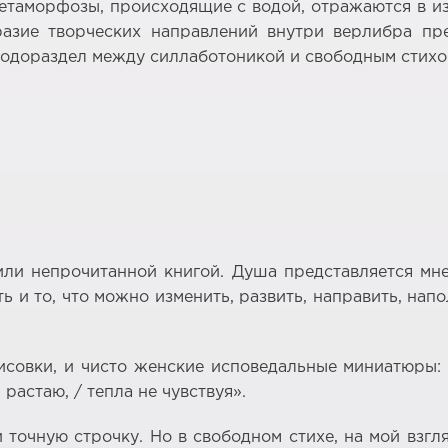
И метаморфозы, происходящие с водой, отражаются в 
азие творческих направлений внутри верлибра пр
 водораздел между силлаботоникой и свободным стихо
ли непрочитанной книгой. Душа представляется мн
сть и то, что можно изменить, развить, направить, на
совки, и чисто женские исповедальные миниатюры: 
 растаю, / тепла не чувствуя».
точную строчку. Но в свободном стихе, на мой взгл