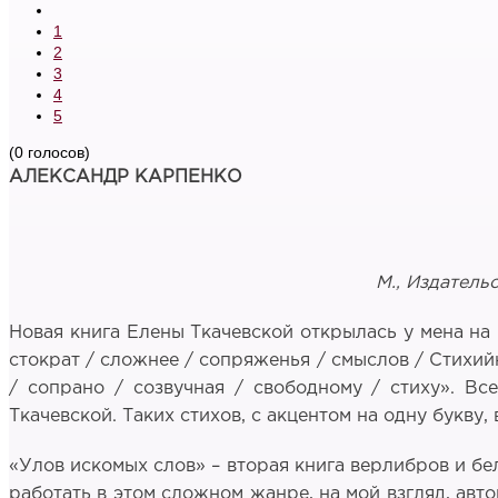
1
2
3
4
5
(0 голосов)
АЛЕКСАНДР КАРПЕНКО
М., Издатель
Новая книга Елены Ткачевской открылась у мена на в
стократ / сложнее / сопряженья / смыслов / Стихийн
/ сопрано / созвучная / свободному / стиху». Вс
Ткачевской. Таких стихов, с акцентом на одну букву,
«Улов искомых слов» – вторая книга верлибров и бел
работать в этом сложном жанре, на мой взгляд, авт