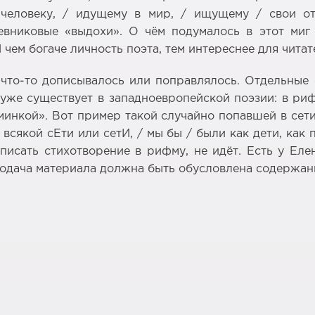
 человеку, / идущему в мир, / ищущему / свои о
евниковые «выдохи». О чём подумалось в этот миг
чем богаче личность поэта, тем интереснее для читат
 что-то дописывалось или поправлялось. Отдельные
 уже существует в западноевропейской поэзии: в ри
юминкой». Вот пример такой случайно попавшей в се
всякой сЕти или сетИ, / мы бы / были как дети, как 
писать стихотворение в рифму, не идёт. Есть у Еле
я подача материала должна быть обусловлена содержан