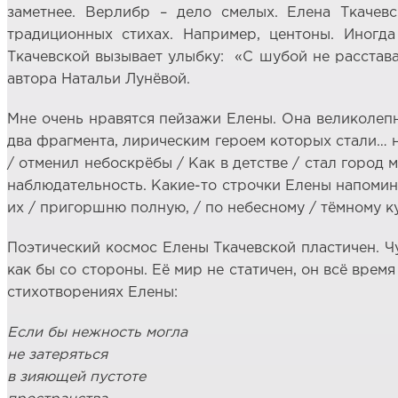
заметнее. Верлибр – дело смелых. Елена Ткачев
традиционных стихах. Например, центоны. Иногд
Ткачевской вызывает улыбку: «С шубой не расстава
автора Натальи Лунёвой.
Мне очень нравятся пейзажи Елены. Она великолепн
два фрагмента, лирическим героем которых стали… н
/ отменил небоскрёбы / Как в детстве / стал город
наблюдательность. Какие-то строчки Елены напоминаю
их / пригоршню полную, / по небесному / тёмному к
Поэтический космос Елены Ткачевской пластичен. Чу
как бы со стороны. Её мир не статичен, он всё врем
стихотворениях Елены:
Если бы нежность могла
не затеряться
в зияющей пустоте