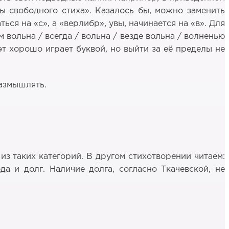
ды свободного стиха». Казалось бы, можно заменить
ся на «с», а «верлибр», увы, начинается на «в». Для
м вольна / всегда / вольна / везде вольна / волненью
оэт хорошо играет буквой, но выйти за её пределы не
размышлять.
из таких категорий. В другом стихотворении читаем:
а и долг. Наличие долга, согласно Ткачевской, не