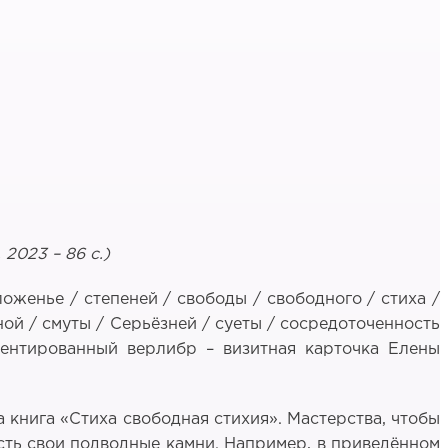
2023 – 86 с.)
ложенье / степеней / свободы / свободного / стиха /
ной / смуты / Серьёзней / суеты / сосредоточенность
кцентированный верлибр – визитная карточка Елены
а книга «Стиха свободная стихия». Мастерства, чтобы
есть свои подводные камни. Например, в приведённом