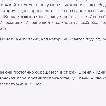
в какой-то момент получается тавтология – «свобо
автором задана программа – все слова должны начинать
 «Волна / вздымается / волнуется / вздыхает / во всё
 / воскрешая / волненьем / вольности / весёлой». П
ает.
 Но есть много таких, над которыми хочется подолгу 
м она постоянно обращается в стихах. Время – одна 
тересная пара противоположностей у Елены – свобод
даёт его жизни смысл: