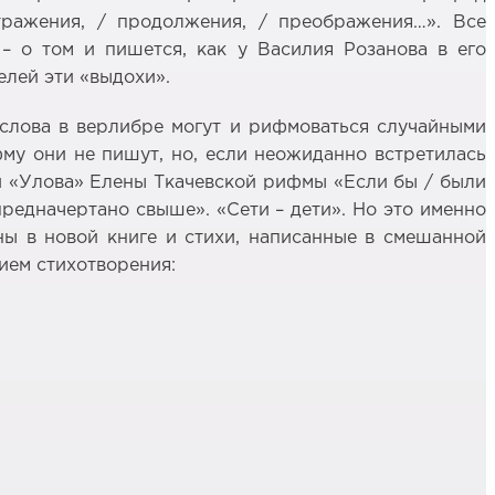
тражения, / продолжения, / преображения…». Все
 – о том и пишется, как у Василия Розанова в его
елей эти «выдохи».
 слова в верлибре могут и рифмоваться случайными
фму они не пишут, но, если неожиданно встретилась
ти «Улова» Елены Ткачевской рифмы «Если бы / были
предначертано свыше». «Сети – дети». Но это именно
ны в новой книге и стихи, написанные в смешанной
ием стихотворения: