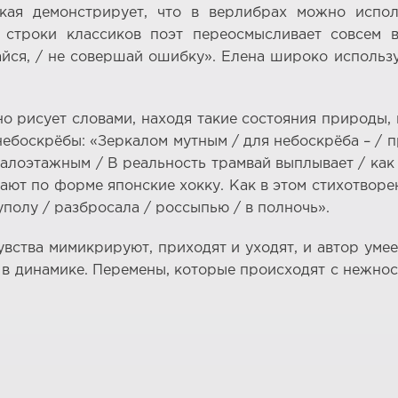
ская демонстрирует, что в верлибрах можно испол
а строки классиков поэт переосмысливает совсем
йся, / не совершай ошибку». Елена широко использ
о рисует словами, находя такие состояния природы, 
ебоскрёбы: «Зеркалом мутным / для небоскрёба – / п
 малоэтажным / В реальность трамвай выплывает / как
т по форме японские хокку. Как в этом стихотворени
уполу / разбросала / россыпью / в полночь».
вства мимикрируют, приходят и уходят, и автор умеет
я в динамике. Перемены, которые происходят с нежно