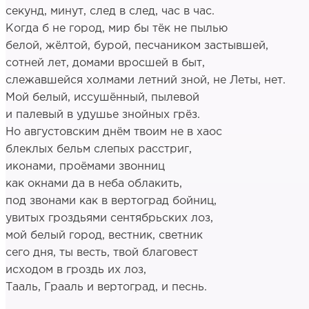
секунд, минут, след в след, час в час.
Когда б не город, мир бы тёк не пылью
белой, жёлтой, бурой, песчаником застывшей,
сотней лет, домами вросшей в быт,
слежавшейся холмами летний зной, не Леты, нет.
Мой белый, иссушённый, пылевой
и палевый в удушье знойных грёз.
Но августовским днём твоим не в хаос
блеклых бельм слепых расстриг,
иконами, проёмами звонниц
как окнами да в неба облакить,
под звонами как в вертоград бойниц,
увитых гроздьями сентябрьских лоз,
мой белый город, вестник, светник
сего дня, ты весть, твой благовест
исходом в гроздь их лоз,
Тааль, Грааль и вертоград, и песнь.