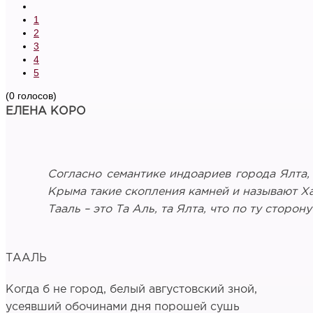
1
2
3
4
5
(0 голосов)
ЕЛЕНА КОРО
Согласно семантике индоариев города Ялта,
Крыма такие скопления камней и называют Х
Тааль – это Та Аль, та Ялта, что по ту сторон
ТААЛЬ
Когда б не город, белый августовский зной,
усеявший обочинами дня порошей сушь