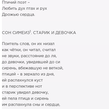
Птичий поэт –
Любить дух птах и рух
Дрожью сердца.
1
СОН СИМЕИЗ
. СТАРИК И ДЕВОЧКА
Поитель слов, он их низал
как чётки, он читал, считал
не звуки, расстояние до ля,
до девочки, увидевшей до си
сирень, вбежавшую не веткой,
птицей – в зеркало из дня,
ей распахнулся куст
и в перспективе нот
старик увидел девочку,
ей пела птица и сирень
им распахнула сны и сердце,