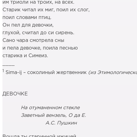
им триоли на троих, на всех.
Старик читал их миг, поил их слог,
поил словами птиц.
Он пел для девочки,
глухой, считал до си сирень.
Сано чара смотрела сны
и пела девочке, поила песнью
старика и Симеиз.
____
1
Sima-ij – соколиный жертвенник
(из Этимологическ
ДЕВОЧКЕ
На отуманенном стекле
Заветный вензель, О да Е.
А.С. Пушкин
Вошла ты старинной ижицей,