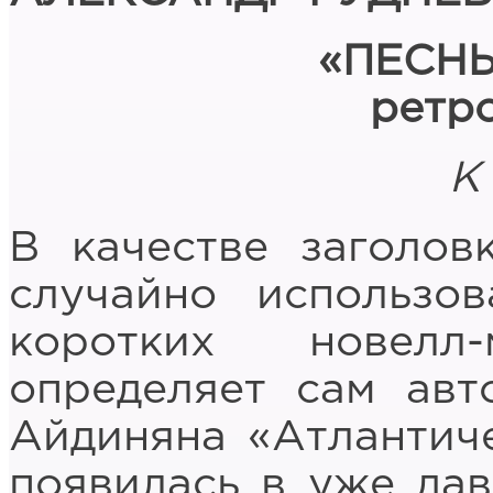
«ПЕСН
ретр
К
В качестве заголов
случайно использо
коротких новелл
определяет сам авт
Айдиняна «Атлантиче
появилась в уже дав