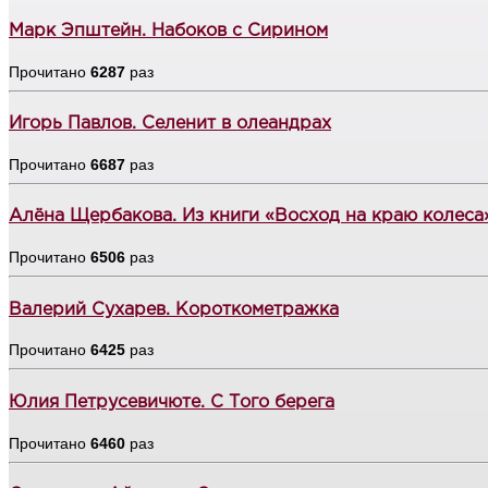
Марк Эпштейн. Набоков с Сирином
Прочитано
6287
раз
Игорь Павлов. Селенит в олеандрах
Прочитано
6687
раз
Алёна Щербакова. Из книги «Восход на краю колеса
Прочитано
6506
раз
Валерий Сухарев. Короткометражка
Прочитано
6425
раз
Юлия Петрусевичюте. С Того берега
Прочитано
6460
раз