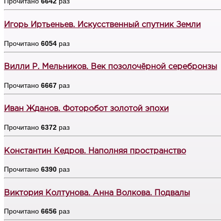
Прочитано
6642
раз
Игорь Иртьеньев. Искусственный спутник Земли
Прочитано
6054
раз
Вилли Р. Мельников. Век позолочёрной серебронзы
Прочитано
6667
раз
Иван Жданов. Фоторобот золотой эпохи
Прочитано
6372
раз
Константин Кедров. Наполняя пространство
Прочитано
6390
раз
Виктория Колтунова. Анна Волкова. Подвалы
Прочитано
6656
раз