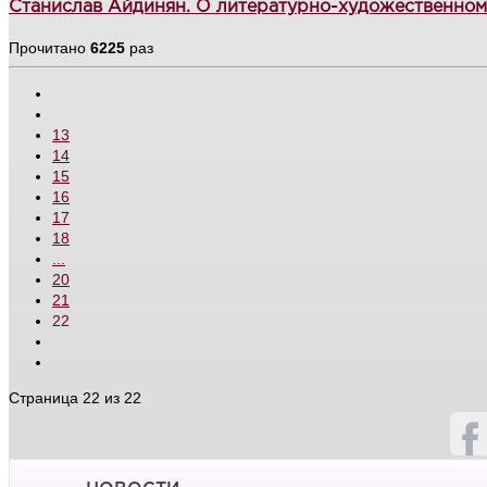
Станислав Айдинян. О литературно-художественно
Прочитано
6225
раз
13
14
15
16
17
18
...
20
21
22
Страница 22 из 22