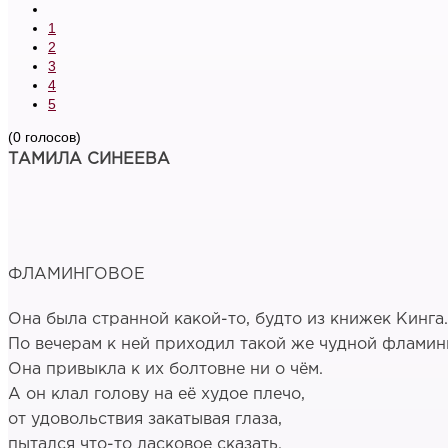
1
2
3
4
5
(0 голосов)
ТАМИЛА СИНЕЕВА
ФЛАМИНГОВОЕ
Она была странной какой-то, будто из книжек Кинга.
По вечерам к ней приходил такой же чудной фламин
Она привыкла к их болтовне ни о чём.
А он клал голову на её худое плечо,
от удовольствия закатывая глаза,
пытался что-то ласковое сказать.