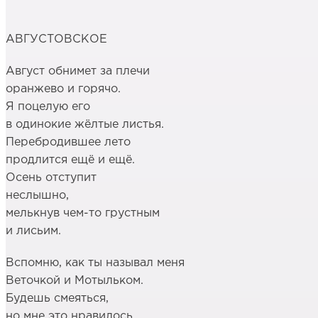
АВГУСТОВСКОЕ
Август обнимет за плечи
оранжево и горячо.
Я поцелую его
в одинокие жёлтые листья.
Перебродившее лето
продлится ещё и ещё.
Осень отступит
неслышно,
мелькнув чем-то грустным
и лисьим.
Вспомню, как ты называл меня
Веточкой и Мотыльком.
Будешь смеяться,
но мне это нравилось,