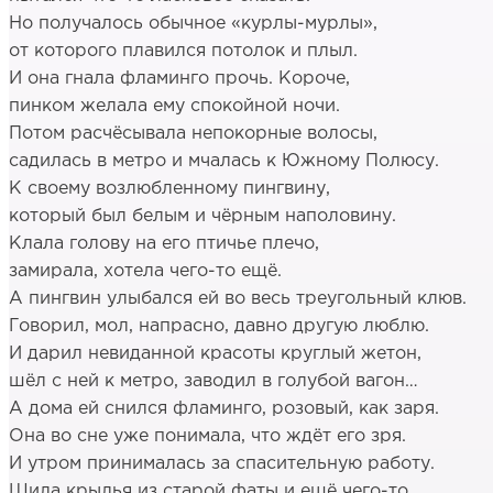
Но получалось обычное «курлы-мурлы»,
от которого плавился потолок и плыл.
И она гнала фламинго прочь. Короче,
пинком желала ему спокойной ночи.
Потом расчёсывала непокорные волосы,
садилась в метро и мчалась к Южному Полюсу.
К своему возлюбленному пингвину,
который был белым и чёрным наполовину.
Клала голову на его птичье плечо,
замирала, хотела чего-то ещё.
А пингвин улыбался ей во весь треугольный клюв.
Говорил, мол, напрасно, давно другую люблю.
И дарил невиданной красоты круглый жетон,
шёл с ней к метро, заводил в голубой вагон…
А дома ей снился фламинго, розовый, как заря.
Она во сне уже понимала, что ждёт его зря.
И утром принималась за спасительную работу.
Шила крылья из старой фаты и ещё чего-то