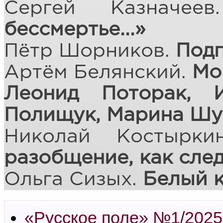
Сергей Казначе
бессмертье...»
Пётр Шорников.
Подп
Артём Белянский.
Мо
Леонид Поторак, 
Полищук, Марина Шу
Николай Костырк
разобщение, как сле
Ольга Сизых.
Белый 
«Русское поле» №1/2025