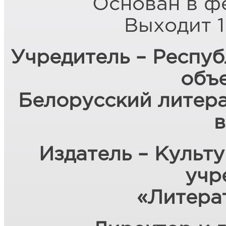
Основан в ф
Выходит 1
Учредитель – Респу
объ
Белорусский литер
в
Издатель – Культ
учр
«Литера