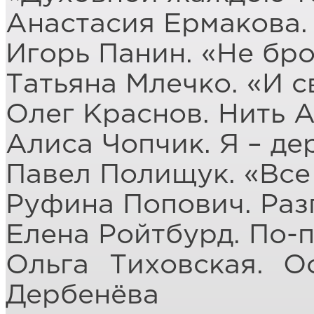
Анастасия Ермакова
Игорь Панин.
«Не бро
Татьяна Млечко.
«И с
Олег Краснов.
Нить А
Алиса Чопчик.
Я – де
Павел Полищук.
«Все
Руфина Попович.
Раз
Елена Ройтбурд.
По-
Ольга Тиховская.
О
Дербенёва