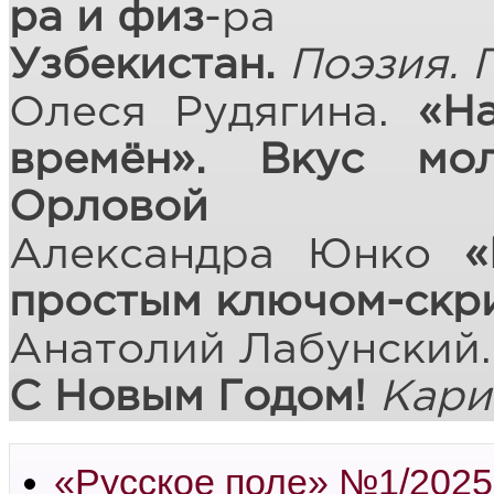
ра и физ
-ра
Узбекистан.
Поэзия. 
Олеся Рудягина.
«Н
времён». Вкус мо
Орловой
Александра Юнко
«
простым ключом-скр
Анатолий Лабунский
С Новым Годом!
Кари
«Русское поле» №1/2025