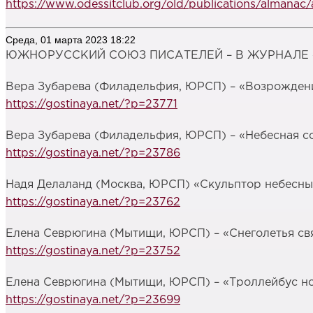
https://www.odessitclub.org/old/publications/almana
Среда, 01 марта 2023 18:22
ЮЖНОРУССКИЙ СОЮЗ ПИСАТЕЛЕЙ – В ЖУРНАЛЕ «Г
Вера Зубарева (Филадельфия, ЮРСП) – «Возрождени
https://gostinaya.net/?p=23771
Вера Зубарева (Филадельфия, ЮРСП) – «Небесная с
https://gostinaya.net/?p=23786
Надя Делаланд (Москва, ЮРСП) «Скульптор небесны
https://gostinaya.net/?p=23762
Елена Севрюгина (Мытищи, ЮРСП) – «Снеголетья свя
https://gostinaya.net/?p=23752
Елена Севрюгина (Мытищи, ЮРСП) – «Троллейбус ном
https://gostinaya.net/?p=23699