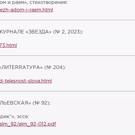
м и раем», стихотворения:
mezh-adom-i-raem.html
РНАЛЕ «ЗВЕЗДА» (№ 2, 2023):
73.html
ЛИTERRAТУРА» (№ 204):
d-telesnost-slova.html
ЬЕВСКАЯ» (№ 92):
ик“», эссе:
/alm_92/alm_92-012.pdf