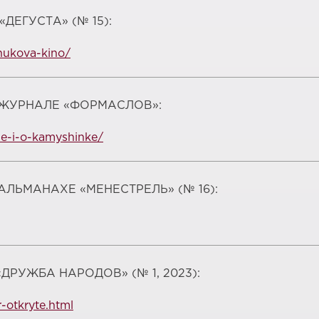
ДЕГУСТА» (№ 15):
hukova-kino/
В ЖУРНАЛЕ «ФОРМАСЛОВ»:
he-i-o-kamyshinke/
АЛЬМАНАХЕ «МЕНЕСТРЕЛЬ» (№ 16):
ДРУЖБА НАРОДОВ» (№ 1, 2023):
-otkryte.html