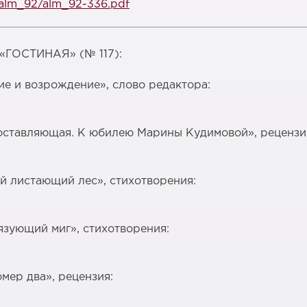
c/alm_92/alm_92-336.pdf
ОСТИНАЯ» (№ 117):
е и возрождение», слово редактора:
оставляющая. К юбилею Марины Кудимовой», рецензи
й листающий лес», стихотворения:
зующий миг», стихотворения:
ер два», рецензия: