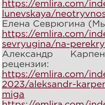
https://emlira.com/i
lunevskaya/neotryvno
Елена Севрюгина (Мы
https://emlira.com/in
sevryugina/na-perekry
Александр Карпе
рецензии:
https://emlira.com/in
2023/aleksandr-karpen
miga
https://emlira.com/in