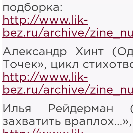
подборка:
http://www.lik-
bez.ru/archive/zine_n
Александр Хинт (Од
Точек», цикл стихотв
http://www.lik-
bez.ru/archive/zine_n
Илья Рейдерман 
захватить враплох…»,