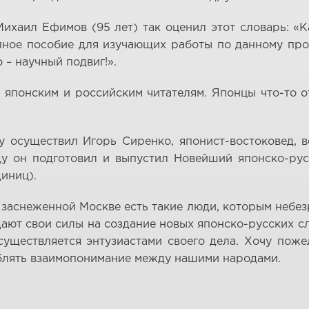
ихаил Ефимов (95 лет) так оценил этот словарь: «К
епное пособие для изучающих работы по данному про
 – научный подвиг!».
и японским и российским читателям. Японцы что-то 
ту осуществил Игорь Сиренко, японист-востоковед,
у он подготовил и выпустил Новейший японско-рус
диниц).
 заснеженной Москве есть такие люди, которым небез
дают свои силы на создание новых японско-русских 
существляется энтузиастами своего дела. Хочу пож
ублять взаимопонимание между нашими народами.