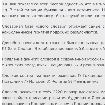
XXI век показал со всей беспощадностью, что в мгн
т.д. В этой ситуации бумажная книга незаменима.
данные пользователя могут быть случайно или намер
Словарная база нового словаря отражает самые с
наиболее ёмкие понятия подробно разъясняются.
Для обозначения долгот гласных был использован р
PT Sans Caption. Это общенациональный бесплатны
Появление данного словаря в современной России – э
о японских праздниках – национальных и религиозных
Словарь состоит из девяти разделов: 1) Традицион
Праздники 7) История 8) Религия 9) Манга, анимэ.
Словарь включает в себя 2220 словарных статей, б
здесь найдёт описание развития буддизма в Япони
православие в Японии, как и зачем в Японии провод