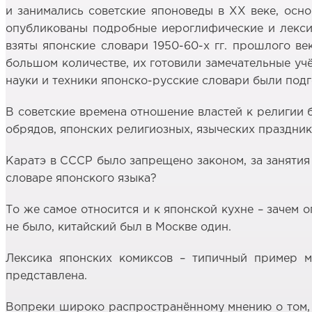
и занимались советские японоведы в ХХ веке, осн
опубликованы подробные иероглифические и лексиче
взяты японские словари 1950-60-х гг. прошлого ве
большом количестве, их готовили замечательные уч
науки и техники японско-русские словари были под
В советские времена отношение властей к религии б
обрядов, японских религиозных, языческих праздник
Каратэ в СССР было запрещено законом, за занятия
словаре японского языка?
То же самое относится и к японской кухне – зачем 
не было, китайский был в Москве один.
Лексика японских комиксов – типичный пример м
представлена.
Вопреки широко распространённому мнению о том, ч