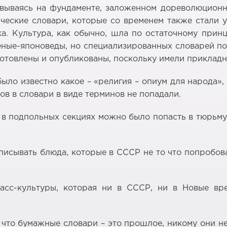
овываясь на фундаменте, заложенном дореволюцион
ские словари, которые со временем также стали ус
ка. Культура, как обычно, шла по остаточному при
ёные-японоведы, но специализированных словарей по
готовлены и опубликованы, поскольку имели прикладн
ыло известно какое – «религия – опиум для народа»,
ов в словари в виде терминов не попадали.
 в подпольных секциях можно было попасть в тюрьму
описывать блюда, которые в СССР не то что попробова
асс-культуры, которая ни в СССР, ни в Новые в
то бумажные словари – это прошлое, никому они не