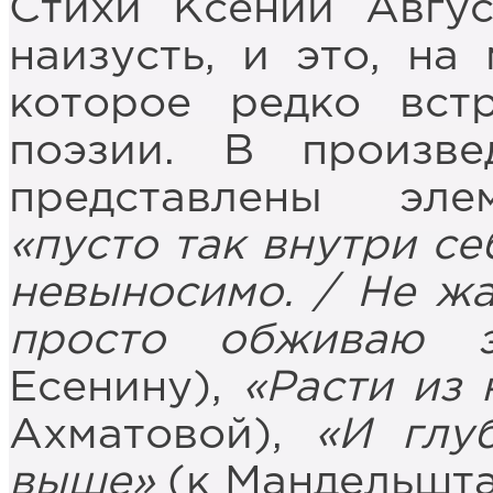
Стихи Ксении Авгу
наизусть, и это, на 
которое редко вст
поэзии. В произв
представлены эле
«пусто так внутри се
невыносимо. / Не жал
просто обживаю э
Есенину),
«Расти из 
Ахматовой),
«И глу
выше»
(к Мандельшта