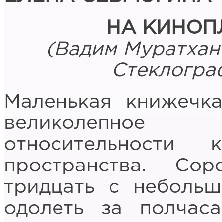
НА КИНОП
(Вадим Муратхано
Стеклограф
Маленькая книжечк
великолепное
относительности
пространства. Со
тридцать с небольш
одолеть за полчас