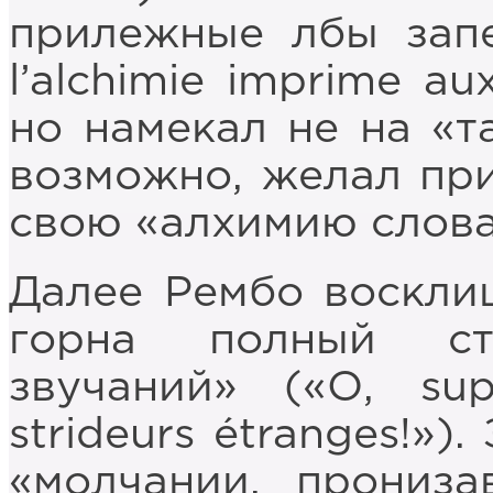
прилежные лбы запе
l’alchimie imprime au
но намекал не на «т
возможно, желал при
свою «алхимию слова
Далее Рембо восклиц
горна полный ст
звучаний» («О, sup
strideurs étranges!»
«молчании, прониз