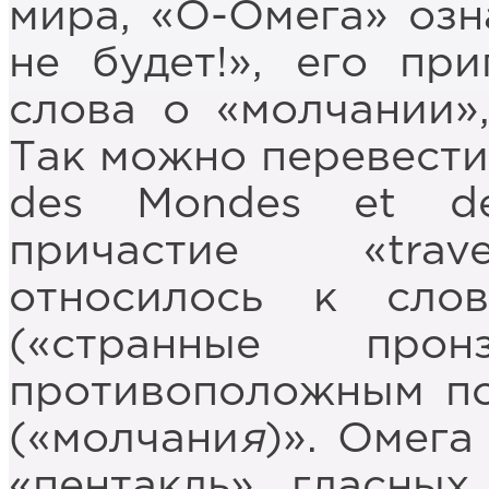
мира, «О-Омега» озн
не будет!», его пр
слова о «молчании»
Так можно перевести 
des Mondes et d
причастие «trav
относилось к слова
(«странные пронз
противоположным по 
(«молчани
я
)». Омега
«пентакль» гласных