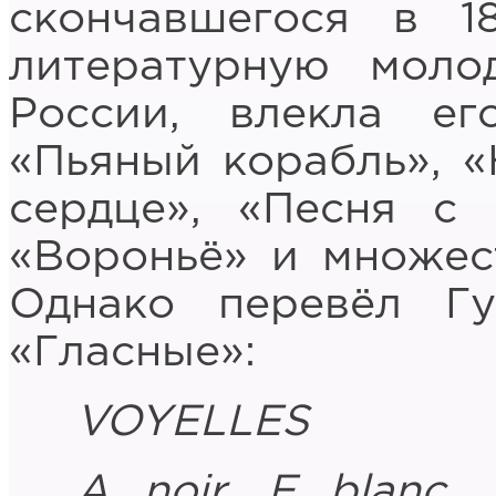
скончавшегося в 1
литературную моло
России, влекла ег
«Пьяный корабль», «
сердце», «Песня с
«Вороньё» и множес
Однако перевёл Г
«Гласные»:
VOYELLES
A
noir
,
E
blanc
,