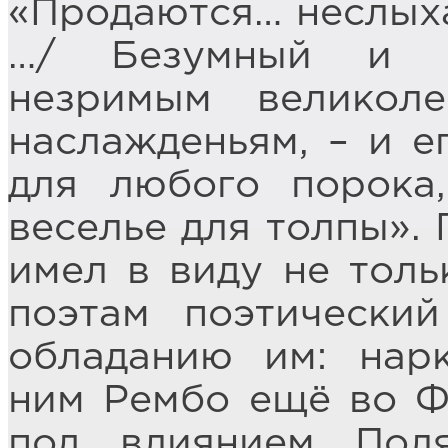
«Продаются… неслыха
…/ Безумный и б
незримым великол
наслажденьям, – и е
для любого порока
веселье для толпы».
имел в виду не тол
поэтам поэтически
обладанию им: нарк
ним Рембо ещё во Фр
под влиянием Пол