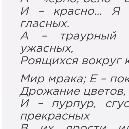
И – красно… Я 
гласных.
А – траурный 
ужасных,
Роящихся вокруг к
Мир мрака; Е – по
Дрожание цветов, 
И – пурпур, сгу
прекрасных
В их ярости и