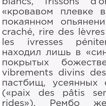
blancs, frissons d
«кровавом плевке 
покаянном опьянени
craché, rire des lèvre
les ivresses pénit
находил лишь в «син
покрытых божестве
vibrements divins de
пастбищ, усеянных 
(«paix des pâtis se
rides»). Рембо ж