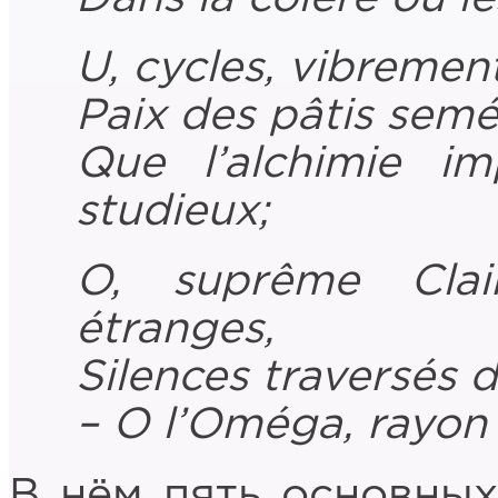
U, cycles, vibrement
Paix des pâtis semé
Que l’alchimie i
studieux;
O, suprême Clai
étranges,
Silences traversés
– O l’Oméga, rayon 
В нём пять основных