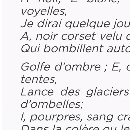
voyelles
,
Je
dirai
quelque
jou
A
,
noir
corset
velu
Qui
bombillent
aut
Golfe d’ombre ; E,
tentes,
Lance des glaciers 
d’ombelles;
I, pourpres, sang cr
Dans la colère ou le