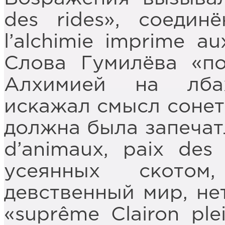
des rides», соеди
l’alchimie imprime au
Слова Гумилёва «п
Алхимией на лба
искажал смысл сонет
должна была запечатл
d’animaux, paix des
усеянных ското
девственный мир, не
«suprême Clairon ple