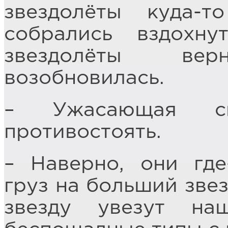
звездолёты куда-т
собрались вздохну
звездолёты ве
возобновилась.
– Ужасающая си
противостоять.
– Наверно, они гд
груз на больший зве
звезду увезут н