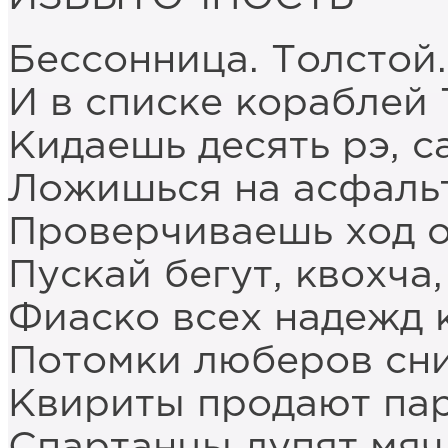
Бессонница. Толстой
И в списке кораблей 
Кидаешь десять рэ, с
Ложишься на асфальт
Проверчиваешь ход о
Пускай бегут, квохча
Фиаско всех надежд к
Потомки люберов сни
Квириты продают па
Спартанцы лупят мяч,