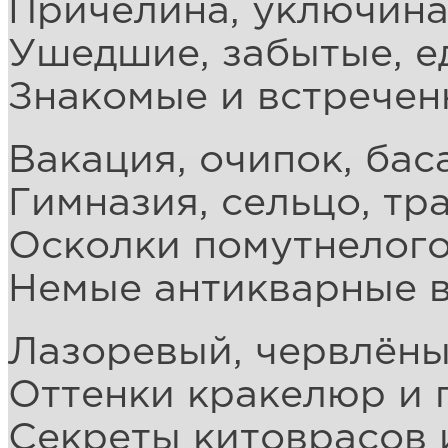
Причелина, уключина
Ушедшие, забытые, е
Знакомые и встречен
Вакация, очипок, бас
Гимназия, сельцо, тр
Осколки помутнелого
Немые антикварные 
Лазоревый, червлёны
Оттенки кракелюр и 
Секреты китоврасов 