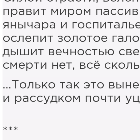
правит миром пассив
янычара и госпиталь
ослепит золотое гало
дышит вечностью све
смерти нет, всё скол
…Только так это вын
и рассудком почти уц
***