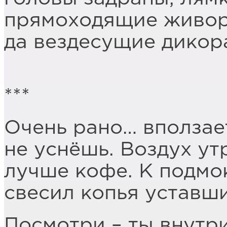
прямоходящие живо
да вездесущие дикор
***
Очень рано… вползает
не уснёшь. Воздух ут
лучше кофе. К подмо
свесил копья уставш
Посмотри – ты внутри