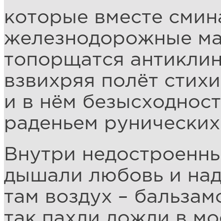
которые вместе смин
железнодорожные ма
топорщатся антиклин
взвихряя полёт стихи
и в нём безысходнос
раденьем рунических
Внутри недостроенн
дышали любовь и над
там воздух – бальзам
так пахли дожди в мо