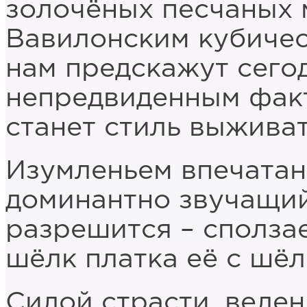
золочёных песчаных 
Вавилонским кубиче
нам предскажут сего
непредвиденным фак
станет стиль выживат
Изумленьем впечатан
доминантно звучащи
разрешится – сполза
шёлк платка её с шё
Силой страсти, веле