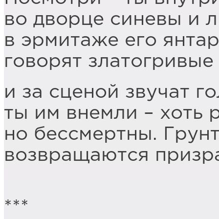
во дворце синевы и л
в эрмитаже его янта
говорят златогривые 
и за сценой звучат го
ты им внемли – хоть 
но бессмертны. Грун
возвращаются призра
***