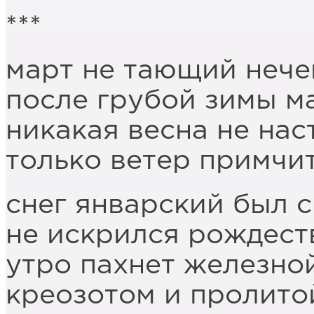
***
март не тающий нече
после грубой зимы 
никакая весна не нас
только ветер примчи
снег январский был 
не искрился рождест
утро пахнет железно
креозотом и пролито