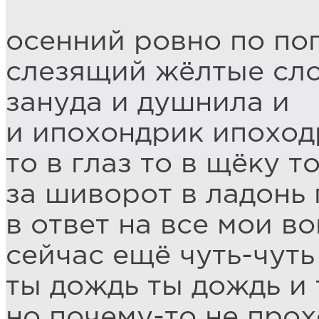
осенний ровно по по
слезящий жёлтые сл
зануда и душнила и
и ипохондрик ипоход
то в глаз то в щёку т
за шиворот в ладонь 
в ответ на все мои в
сейчас ещё чуть-чуть
ты дождь ты дождь и
но почему-то не про