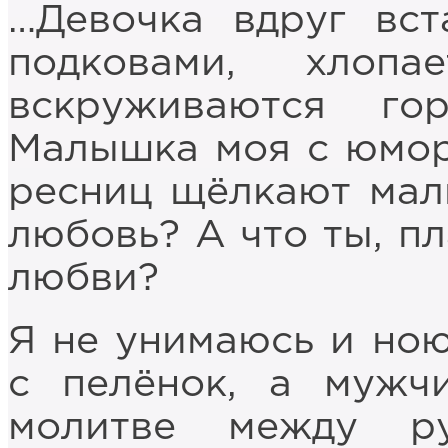
…Девочка вдруг вст
подковами, хлоп
вскруживаются го
Малышка моя с юмор
ресниц щёлкают малю
любовь? А что ты, пл
любви?
Я не унимаюсь и ною
с пелёнок, а мужч
молитве между р