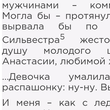
мужчинами – комм
Могла бы – протянул
вырвала бы по в
5
Сильвестра
жесток
душу молодого ц
Анастасии, любимой 
…Девочка умали
распашонку: ну-ну. В
И меня – как с лед