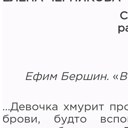
С
р
Ефим Бершин.
«
В
…Девочка хмурит пр
брови, будто всп