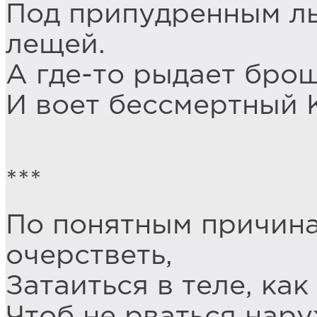
Под припудренным льд
лещей.
А где-то рыдает бро
И воет бессмертный 
***
По понятным причин
очерстветь,
Затаиться в теле, как
Чтоб не рваться нару