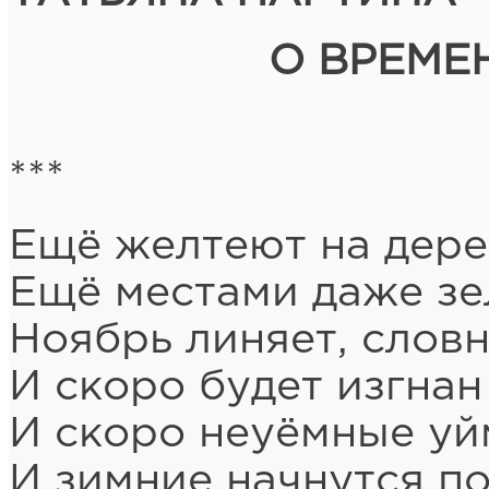
О ВРЕМЕН
***
Ещё желтеют на дере
Ещё местами даже з
Ноябрь линяет, словн
И скоро будет изгнан
И скоро неуёмные уй
И зимние начнутся по