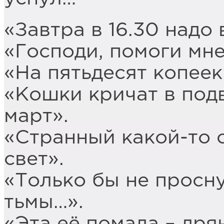
«Завтра в 16.30 надо 
«Господи, помоги мне
«На пятьдесят копеек
«Кошки кричат в под
март».
«Странный какой-то с
свет».
«Только бы не просну
тьмы…».
«Эта её помада – дрян