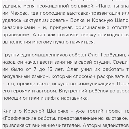
удивила меня неожиданной репликой: «Папа, ты зна
им. Чехова, где проходила выставка-презентация и
удалось «актуализировать» Волка и Красную Шапоч
сказочниками – и, придумав оригинальные ответ
привычным. А вот как сочинять сказку приходилось
выполнения многому нужно научиться.
Группу единомышленников собрал Олег Горбушин, ко
назад он начал вести занятия в своей студии. Сред
им было от 7 до 15 лет. Олег учил их работать т
визуальным языком, который способен раскрывать вн
– это, прежде всего, искусство коммуникации». Про
его героями и автором. Внутренний ребёнок во взро
помощи оптики и лифта наставника.
Книга о Красной Шапочке – уже третий проект гр
«Графические работы, представленные на выставке,
привлекают внимание читателей. Авторы задействова