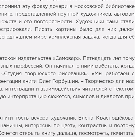
вспомнил эту фразу дочери в московской библиотеке
книге, представленной группой художников, авторам
сюжета и его повторяемости. Художники сами стали
юстрировали. Писать картины было для них делом
сегодняшнем мире комплексная задача, когда для её
тском издательстве «Самовар». Пятнадцать лет тому
азных профессий. Он начинал с ними работать, когда
а «Студия творческого рисования». «Мы работаем с
зентации книги Олег Горбушин. – Творчество для нас
, интеграции и взаимодействия читателей с текстом,
ьную интерпретацию сюжетов, смыслов и диалогов при
книги гость вечера художник Елена Краснощёкова:
намичны, интересны по цвету, контрастны и поэтому
очется открыть книгу дальше, посмотреть, почитать.