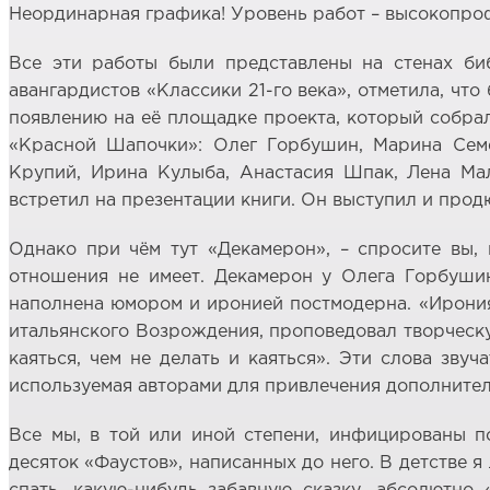
Неординарная графика! Уровень работ – высокопро
Все эти работы были представлены на стенах биб
авангардистов «Классики 21-го века», отметила, чт
появлению на её площадке проекта, который собрал
«Красной Шапочки»: Олег Горбушин, Марина Семё
Крупий, Ирина Кулыба, Анастасия Шпак, Лена Мал
встретил на презентации книги. Он выступил и прод
Однако при чём тут «Декамерон», – спросите вы, 
отношения не имеет. Декамерон у Олега Горбушин
наполнена юмором и иронией постмодерна. «Ирония 
итальянского Возрождения, проповедовал творческу
каяться, чем не делать и каяться». Эти слова зву
используемая авторами для привлечения дополнител
Все мы, в той или иной степени, инфицированы п
десяток «Фаустов», написанных до него. В детстве я