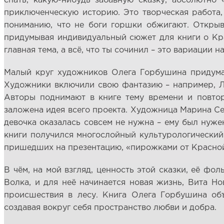
спать, какую-нибудь забавную сказку, абсолютно
приключенческую историю. Это творческая работа,
пониманию, что не боги горшки обжигают. Открыва
придумывая индивидуальный сюжет для книги о Кра
главная тема, а всё, что ты сочинил – это вариации 
Малый круг художников Олега Горбушина придумал 
Художники включили свою фантазию – например, Ле
Авторы поднимают в книге тему времени и повтор
заложена идея всего проекта. Художница Марина Се
девочка оказалась совсем не нужна – ему был нужен
книги получился многослойный культурологический 
пришедших на презентацию, «пирожками от Красно
В чём, на мой взгляд, ценность этой сказки, её ф
Волка, и для неё начинается новая жизнь, Вита Н
происшествия в лесу. Книга Олега Горбушина объ
создавая вокруг себя пространство любви и добра.