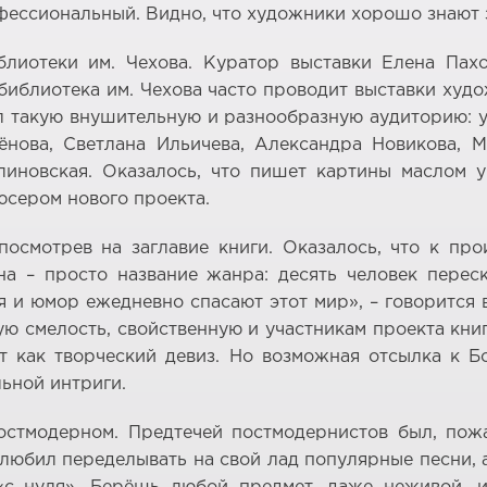
фессиональный. Видно, что художники хорошо знают 
лиотеки им. Чехова. Куратор выставки Елена Пахо
о библиотека им. Чехова часто проводит выставки худ
 такую внушительную и разнообразную аудиторию: уч
нова, Светлана Ильичева, Александра Новикова, М
иновская. Оказалось, что пишет картины маслом 
юсером нового проекта.
посмотрев на заглавие книги. Оказалось, что к пр
а – просто название жанра: десять человек переск
и юмор ежедневно спасают этот мир», – говорится 
ю смелость, свойственную и участникам проекта кни
чат как творческий девиз. Но возможная отсылка к Б
ьной интриги.
остмодерном. Предтечей постмодернистов был, пож
 любил переделывать на свой лад популярные песни, а