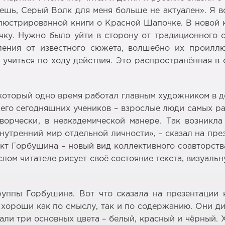
ешь, Серый Волк для меня больше не актуален». Я 
ллюстрированной книги о Красной Шапочке. В новой 
ку. Нужно было уйти в сторону от традиционного 
вления от известного сюжета, волшебно их проилл
 учиться по ходу действия. Это распространённая в 
торый одно время работал главным художником в де
и его сегодняшних учеников – взрослые люди самых р
ворчески, в неакадемической манере. Так возникл
утренний мир отдельной личности», – сказал на пре
ект Горбушина – новый вид коллективного соавторства
слом читателе рисует своё состояние текста, визуал
уппы Горбушина. Вот что сказала на презентации 
 хороши как по смыслу, так и по содержанию. Они ди
ли три основных цвета – белый, красный и чёрный. Х