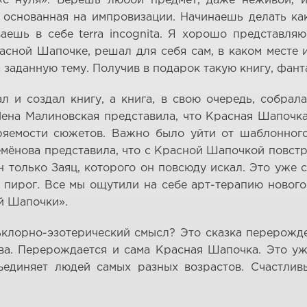
 «с нуля». Берёшь любой предмет, даже неживой, 
 основанная на импровизации. Начинаешь делать к
ешь в себе terra incognita. Я хорошо представля
сной Шапочке, решал для себя сам, в каком месте и
на заданную тему. Получив в подарок такую книгу, фан
и создал книгу, а книга, в свою очередь, собрала 
на Малиновская представила, что Красная Шапочка
яемости сюжетов. Важно было уйти от шаблонного
мёнова представила, что с Красной Шапочкой повстре
 только Заяц, которого он повсюду искал. Это уже 
пирог. Все мы ощутили на себе арт-терапию нового 
й Шапочки».
ольклорно-эзотерический смысл? Это сказка перерож
ова. Перерождается и сама Красная Шапочка. Это уж
единяет людей самых разных возрастов. Счастливы