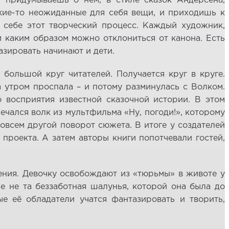
и придумываешь о нём, в стиле сказок Андерсена,
акие-то неожиданные для себя вещи, и приходишь к
ю себе этот творческий процесс. Каждый художник,
 каким образом можно отклониться от канона. Есть
тазировать начинают и дети.
большой круг читателей. Получается круг в круге.
 утром проспала – и потому разминулась с Волком.
 восприятия известной сказочной истории. В этом
чался волк из мультфильма «Ну, погоди!», которому
совсем другой поворот сюжета. В итоге у создателей
проекта. А затем авторы книги попотчевали гостей,
дения. Девочку освобождают из «тюрьмы» в животе у
е не та беззаботная шалунья, которой она была до
е её обладатели учатся фантазировать и творить,