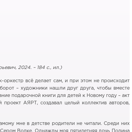
вич, 2024. – 184 с., ил.)
к-оркестр всё делает сам, и при этом не происходит
оборот – художники нашли друг друга, чтобы вместе
ние подарочной книги для детей к Новому году – акт
й проект АЯРТ, создавал целый коллектив авторов,
самому мне в детстве родители не читали. Среди них
о Сером Волке. Однажды моя пятилетняя дочь Полина