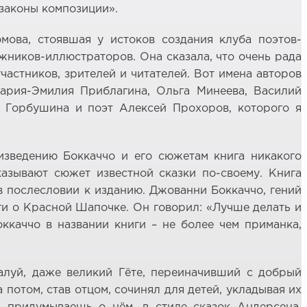
законы композиции».
мова, стоявшая у истоков создания клуба поэтов-
ожников-иллюстраторов. Она сказала, что очень рада
астников, зрителей и читателей. Вот имена авторов
ария-Эмилия Приблагина, Ольга Минеева, Василий
у Горбушина и поэт Алексей Прохоров, которого я
оизведению Боккаччо и его сюжетам книга никакого
азывают сюжет известной сказки по-своему. Книга
в послесловии к изданию. Джованни Боккаччо, гений
ги о Красной Шапочке. Он говорил: «Лучше делать и
оккаччо в названии книги – не более чем приманка,
алуй, даже великий Гёте, переиначивший с добрый
 потом, став отцом, сочинял для детей, укладывая их