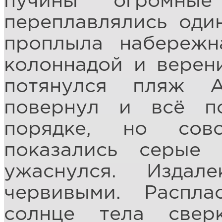
пучины огромны
переплавлялись оди
проплыла набережн
колоннадой и верен
потянулся пляж А
повернул и всё п
порядке, но сов
показались серые
ужаснулся. Издал
червивыми. Распла
солнце тела свер