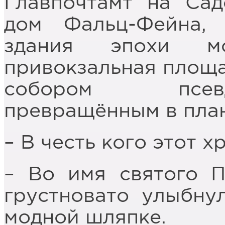
Главпочтамт на Сад
дом Фальц-Фейна, 
здания эпохи мо
привокзальная площа
собором псевд
превращённым в пла
– В честь кого этот 
– Во имя святого П
грустновато улыбну
модной шляпке.