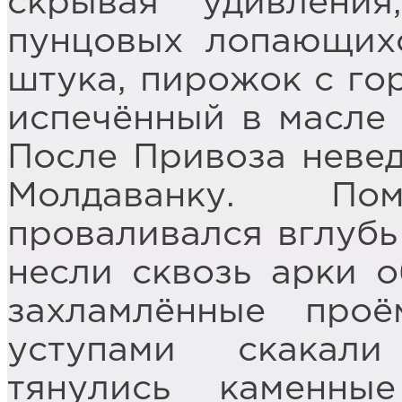
скрывая удивлени
пунцовых лопающих
штука, пирожок с гор
испечённый в масле 
После Привоза невед
Молдаванку. П
проваливался вглубь
несли сквозь арки 
захламлённые про
уступами скакал
тянулись каменны