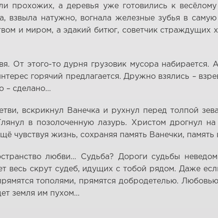
и прохожих, а деревья уже готовились к весёлому
, взвыла натужно, вогнала железные зубья в саму
твом и миром, а эдакий битюг, советчик страждущих
вя. От этого-то дурня грузовик мусора набирается. А
нтерес горячий предлагается. Дружно взялись – взрев
о – сделано…
етви, вскрикнул Ванечка и рухнул перед толпой зев
 Глянул в позолоченную лазурь. Христом дрогнул на
ещё чувствуя жизнь, сохраняя память Ванечки, память
остранство любви… Судьба? Дороги судьбы неведомы
т весь скрут судеб, идущих с тобой рядом. Даже если
прямятся тополями, прямятся добродетелью. Любовь
дет земля им пухом…