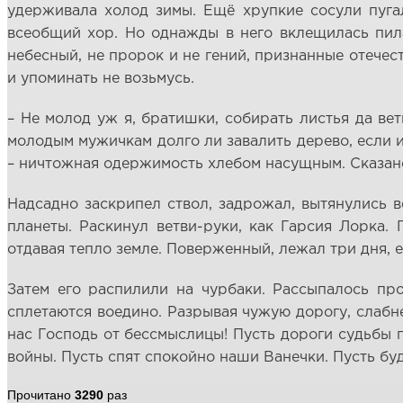
удерживала холод зимы. Ещё хрупкие сосули пугал
всеобщий хор. Но однажды в него вклещилась пила
небесный, не пророк и не гений, признанные отечес
и упоминать не возьмусь.
– Не молод уж я, братишки, собирать листья да вет
молодым мужичкам долго ли завалить дерево, если и
– ничтожная одержимость хлебом насущным. Сказан
Надсадно заскрипел ствол, задрожал, вытянулись в
планеты. Раскинул ветви-руки, как Гарсия Лорка.
отдавая тепло земле. Поверженный, лежал три дня, 
Затем его распилили на чурбаки. Рассыпалось пр
сплетаются воедино. Разрывая чужую дорогу, слабне
нас Господь от бессмыслицы! Пусть дороги судьбы 
войны. Пусть спят спокойно наши Ванечки. Пусть бу
Прочитано
3290
раз