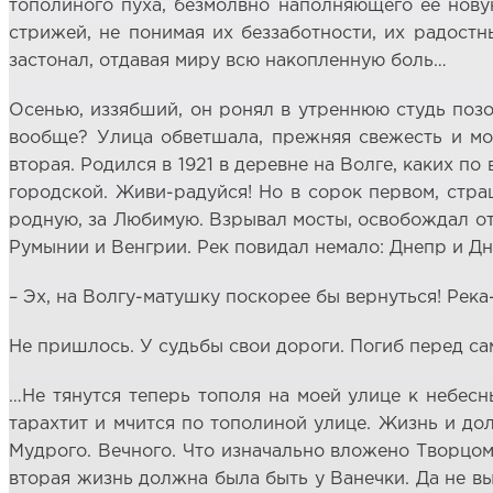
тополиного пуха, безмолвно наполняющего её нову
стрижей, не понимая их беззаботности, их радостн
застонал, отдавая миру всю накопленную боль…
Осенью, иззябший, он ронял в утреннюю студь позо
вообще? Улица обветшала, прежняя свежесть и мол
вторая. Родился в 1921 в деревне на Волге, каких п
городской. Живи-радуйся! Но в сорок первом, страш
родную, за Любимую. Взрывал мосты, освобождал от
Румынии и Венгрии. Рек повидал немало: Днепр и Дн
– Эх, на Волгу-матушку поскорее бы вернуться! Ре
Не пришлось. У судьбы свои дороги. Погиб перед са
…Не тянутся теперь тополя на моей улице к небесн
тарахтит и мчится по тополиной улице. Жизнь и дол
Мудрого. Вечного. Что изначально вложено Творцом 
вторая жизнь должна была быть у Ванечки. Да не в