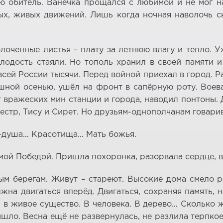
ю обитель. Ванечка прощался с любимой и не мог н
ых, живых движений. Лишь когда ночная наволочь с
лоченные листья – плату за летнюю влагу и тепло. У
одость стаяли. Но тополь хранил в своей памяти и
о всей России тысячи. Перед войной приехал в город. 
ной осенью, ушёл на фронт в сапёрную роту. Воевал
 вражеских мин станции и города, наводил понтоны. 
естр, Тису и Сирет. Но друзьям-однополчанам говари
ка-душа… Красотища… Мать божья.
мой Победой. Пришла похоронка, разорвала сердце, в
ым берегам. Живут – стареют. Высокие дома смело 
жна двигаться вперёд. Двигаться, сохраняя память,
в живое существо. В человека. В дерево… Сколько жи
ышло. Весна ещё не развернулась, не разлила терпко