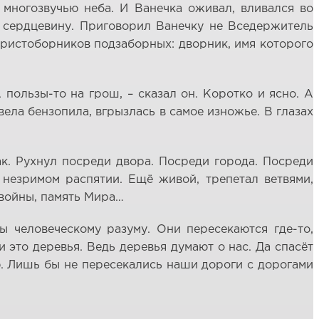
 многозвучью неба. И Ванечка оживал, вливался во
ю сердцевину. Приговорил Ванечку не Вседержитель
 христоборников подзаборных: дворник, имя которого
 пользы-то на грош, – сказал он. Коротко и ясно. А
ела бензопила, вгрызлась в самое изножье. В глазах
ак. Рухнул посреди двора. Посреди города. Посреди
 незримом распятии. Ещё живой, трепетал ветвями,
 войны, память Мира…
 человеческому разуму. Они пересекаются где-то,
 это деревья. Ведь деревья думают о нас. Да спасёт
ю. Лишь бы не пересекались наши дороги с дорогами