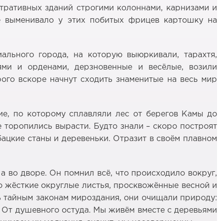
ративных зданий строгими колоннами, карнизами и
ё выменивало у этих побитых фрицев картошку на
ального города, на которую выюркивали, тарахтя,
ми и орденами, дерзновенные и весёлые, возили
ого вскоре начнут сходить знаменитые на весь мир
ние, по которому сплавляли лес от берегов Камы до
 торопились вырасти. Будто знали – скоро построят
бацкие станы и деревеньки. Отразит в своём плавном
а во дворе. Он помнил всё, что происходило вокруг,
Его жёсткие округлые листья, просквожённые весной и
ь тайным законам мироздания, они очищали природу:
. От душевного остуда. Мы живём вместе с деревьями