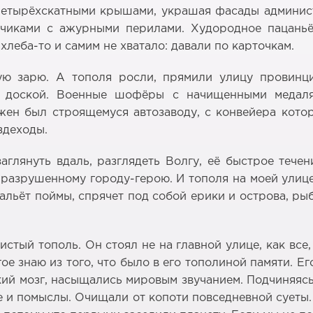
четырёхскатными крышами, украшая фасады админист
чиками с ажурными перилами. Худородное пацань
леба-то и самим не хватало: давали по карточкам.
ю зарю. А тополя росли, прямили улицу провинци
 доской. Военные шофёры с начищенными медаля
ен был строящемуся автозаводу, с конвейера котор
здеходы.
аглянуть вдаль, разглядеть Волгу, её быстрое тече
разрушенному городу-герою. И тополя на моей улице
альёт поймы, спрячет под собой ерики и острова, ры
тый тополь. Он стоял не на главной улице, как все, 
огое знаю из того, что было в его тополиной памяти. 
кий мозг, насыщались мировым звучанием. Подчиняяс
ье и помыслы. Очищали от копоти повседневной суеты