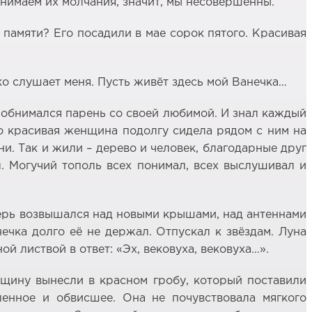
онимаем их молчания, значит, мы несовершенны.
о памяти? Его посадили в мае сорок пятого. Красивая
ько слушает меня. Пусть живёт здесь мой Ванечка…
и обнимался парень со своей любимой. И знал каждый
о красивая женщина подолгу сидела рядом с ним на
ни. Так и жили – дерево и человек, благодарные друг
л. Могучий тополь всех понимал, всех выслушивал и
теперь возвышался над новыми крышами, над антеннами
нечка долго её не держал. Отпускал к звёздам. Луна
й листвой в ответ: «Эх, вековуха, вековуха…».
щину вынесли в красном гробу, который поставили
ленное и обвисшее. Она не почувствовала мягкого