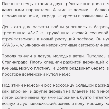
Пленные немцы строили двух-трёхэтажные дома с 
каменными парапетами. А жилые домики – балкон
перочинные ножи, наградные кресты и зажигалки. А х
День ото дня раскаты войны уносились в багрову
трехтонные «ЗИСы», гружённые свежей сосновой
стройматериалы в новый растущий посёлок. Он нуж
«УАЗы», ульяновские неприхотливые автомобили-ве
Тополя тянули в лазурь молодые ветви. Пытались з
Сталинграда. Плоты спешили разбитой вереницей к 
Куйбышевскую плотину, и Волга раздвинет берега, з
просторе вселенский купол небес.
Под этими небесами рос наособицу большой раскидис
как, впрочем, и другие деревья на планете. Но я мн
летом солнечными лучами-волокнами, будто гигантс
воздух и дух человеческий, землю и воду, мирозвуч