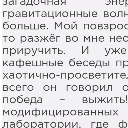
загадочная эне
гравитационные волн
больше. Мой повзро
то разжёг во мне не
приручить. И уж
кафешные беседы пр
хаотично-просветит
всего он говорил о
победа – выжить
модифицированны
лаборатории, где ф