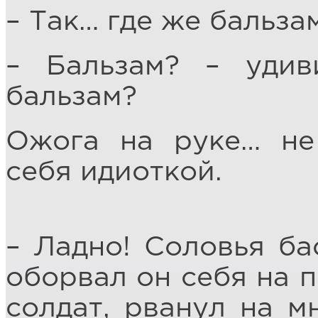
– Так… где же бальза
– Бальзам? – удив
бальзам?
Ожога на руке… не
себя идиоткой.
– Ладно! Соловья ба
оборвал он себя на п
солдат, рванул на мн