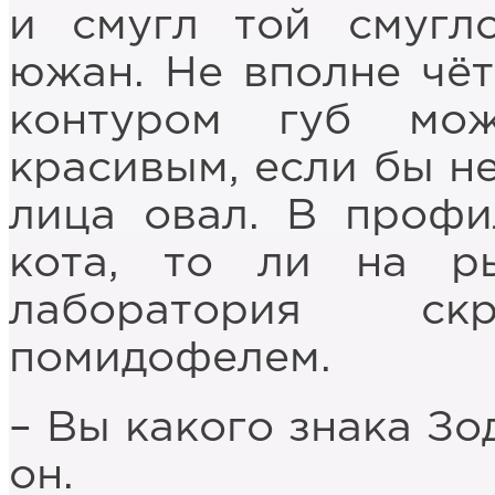
и смугл той смугло
южан. Не вполне чёт
контуром губ мо
красивым, если бы 
лица овал. В профи
кота, то ли на ры
лаборатория с
помидофелем.
– Вы какого знака Зо
он.