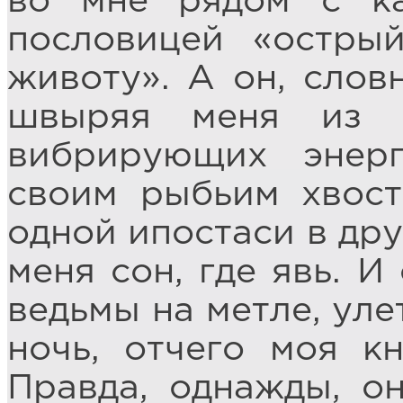
во мне рядом с ка
пословицей «остры
животу». А он, слов
швыряя меня из 
вибрирующих энерг
своим рыбьим хвост
одной ипостаси в дру
меня сон, где явь. И
ведьмы на метле, уле
ночь, отчего моя кн
Правда, однажды, он