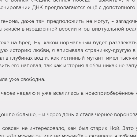
л о войнах («единственная победа – выжить!») и 
венировании ДНК предполагаются ещё с допотопного 
генома, даже там предположить не могут, – загадоч
 мы живём в изощренной версии игры виртуальной реал
хоже на бред. Ну, какой нормальный будет развлека
щую историю любви, я вписывала страничку-другую 
л в глубинах вод и, как истинный мутант, имел тысяч
ить его наповал, так как история любви никак не зап
была уже свободна.
и через неделю я уже вселилась в новоприоберённое 
ошло больше, – и через день я стала чернее воронов
совсем не интересовало, кем был старик Ной. Зато 
ёл. «Да мужик он или не мужик?» – скрипела я зубами