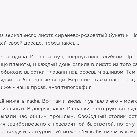
з зеркального лифта сиренево-розоватый букетик. На 
вящей своей досаде, просыпаюсь…
е находила. И сон заснул, свернувшись клубком. Про
це планеты, и каждый день ездила в лифте из того с
елобрюхие высотки плавали над розовым заливом. Та
 скидки на брендовые вещи. Верхние этажи нашего з
ниже – наша прозаичная типография.
 ниже, в кафе. Вот там я вновь и увидела его – моег
циальный. В дверях кафе. Из папки в его руке выгляд
язывали нас общим прошлым. Свободный столик ост
емя завибрировало с невероятной быстротой, потому 
с с твёрдым контуром губ можно было бы назвать кра