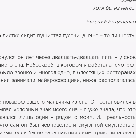
обман
хотя бы из него…
Евгений Евтушенко
листке сидит пушистая гусеница. Мне – то ли шесть,
снулся он лет через двадцать-двадцать пять – у снов
амого сна. Небоскрёб, в котором я работала, смотрел
м было звонко и многолюдно, в блестящих ресторанах
дания занимали майкрософщики, ниже располагалась
о повзрослевшего мальчика из сна. Он остановился в
ывал условный знак моего сна – я уже знала, что это
авался лишь один – рядом с моим. И… реальность
что сам он был черноволос и смугл той смуглостью,
сивым, если бы не нарушавший симметрию лица овал.