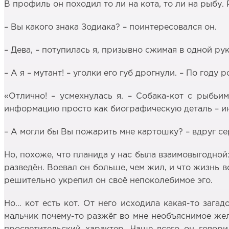
В профиль он походил то ли на кота, то ли на рыбу.
– Вы какого знака Зодиака? – поинтересовался он.
– Дева, – потупилась я, призывно сжимая в одной рук
– А я – мутант! – уголки его губ дрогнули. – По году
«Отлично! – усмехнулась я. – Собака-кот с рыбьи
информацию просто как биографическую деталь – инт
– А могли бы Вы пожарить мне картошку? – вдруг с
Но, похоже, что планида у нас была взаимовыгодной: 
разведён. Воевал он больше, чем жил, и что жизнь во
решительно укрепил он своё непоколебимое эго.
Но… кот есть кот. От него исходила какая-то зага
мальчик почему-то разжёг во мне необъяснимое же